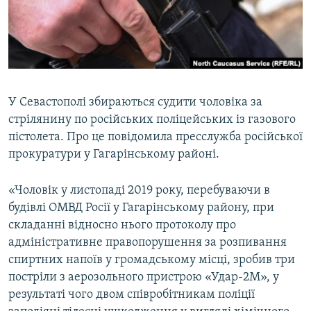
ВІДЕОУРОКИ «ELIFBE»
Русский
СВІДЧЕННЯ ОКУПАЦІЇ
Qırımtatar
УКРАЇНСЬКА ПРОБЛЕМА КРИМУ
ДОЛУЧАЙСЯ!
ІНФОГРАФІКА
У Севастополі збираються судити чоловіка за
стрілянину по російських поліцейських із газового
пістолета. Про це повідомила пресслужба російської
Усі сайти RFE/RL
прокуратури у Гагарінському районі.
«Чоловік у листопаді 2019 року, перебуваючи в
будівлі ОМВД Росії у Гагарінському району, при
складанні відносно нього протоколу про
адміністративне правопорушення за розпивання
спиртних напоїв у громадському місці, зробив три
постріли з аерозольного пристрою «Удар-2М», у
результаті чого двом співробітникам поліції