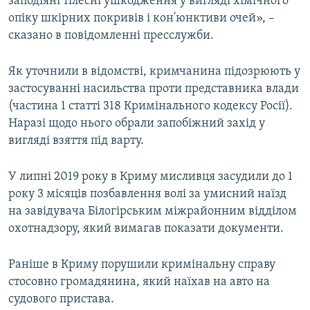
заподіяні тілесні ушкодження у вигляді хімічного
опіку шкірних покривів і кон'юнктиви очей», –
сказано в повідомленні пресслужби.
Як уточнили в відомстві, кримчанина підозрюють у
застосуванні насильства проти представника влади
(частина 1 статті 318 Кримінального кодексу Росії).
Наразі щодо нього обрали запобіжний захід у
вигляді взяття під варту.
У липні 2019 року в Криму мисливця засудили до 1
року 3 місяців позбавлення волі за умисний наїзд
на завідувача Білогірським міжрайонним відділом
охотнадзору, який вимагав показати документи.
Раніше в Криму порушили кримінальну справу
стосовно громадянина, який наїхав на авто на
судового пристава.