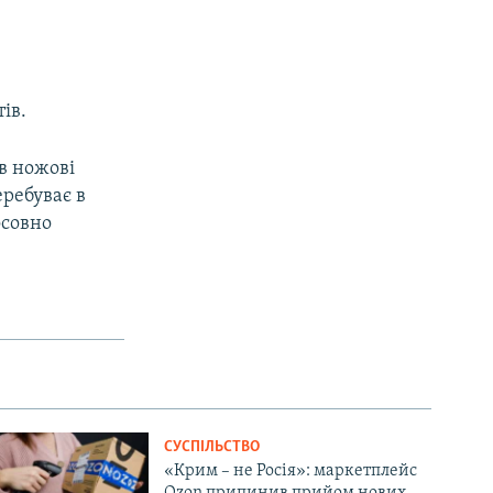
ів.
ав ножові
еребуває в
осовно
СУСПІЛЬСТВО
«Крим – не Росія»: маркетплейс
Ozon припинив прийом нових