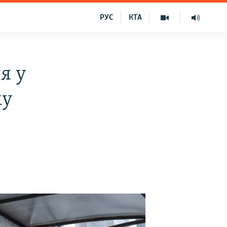
РУС
КТА
я у
му