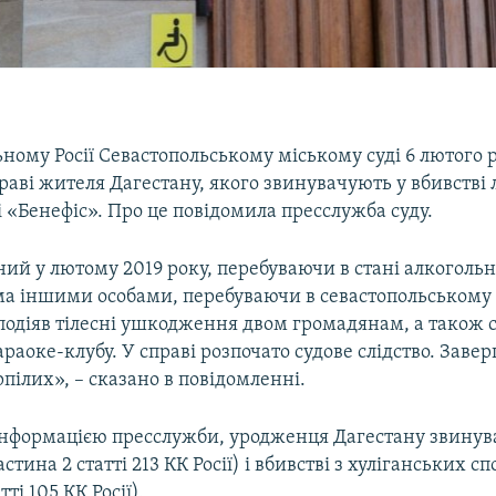
ному Росії Севастопольському міському суді 6 лютого 
раві жителя Дагестану, якого звинувачують у вбивстві
 «Бенефіс». Про це повідомила пресслужба суду.
й у лютому 2019 року, перебуваючи в стані алкогольно
ома іншими особами, перебуваючи в севастопольському 
подіяв тілесні ушкодження двом громадянам, а також с
араоке-клубу. У справі розпочато судове слідство. Зав
рпілих», – сказано в повідомленні.
з інформацією пресслужби, уродженця Дагестану звинув
астина 2 статті 213 КК Росії) і вбивстві з хуліганських с
тті 105 КК Росії).