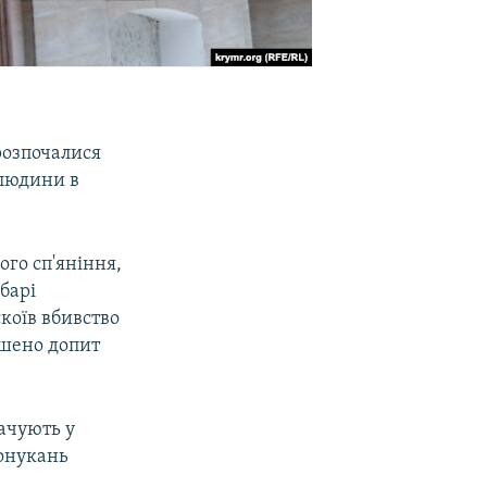
розпочалися
 людини в
го сп'яніння,
барі
коїв вбивство
ершено допит
ачують у
понукань