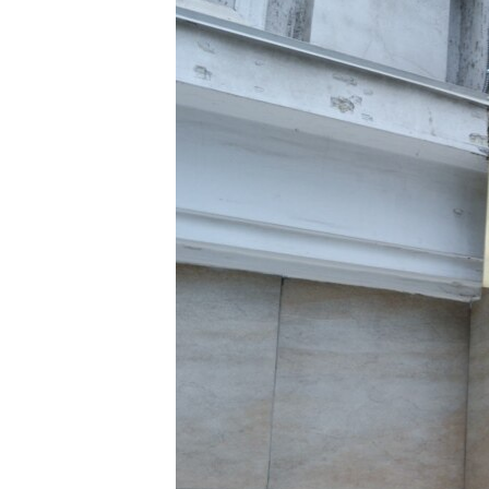
ВІДЕОУРОКИ «ELIFBE»
СВІДЧЕННЯ ОКУПАЦІЇ
УКРАЇНСЬКА ПРОБЛЕМА КРИМУ
ІНФОГРАФІКА