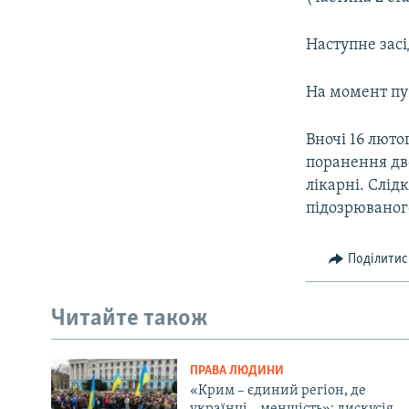
Наступне засі
На момент пуб
Вночі 16 люто
поранення дво
лікарні. Слід
підозрюваного 
Поділитис
Читайте також
ПРАВА ЛЮДИНИ
«Крим – єдиний регіон, де
українці – меншість»: дискусія