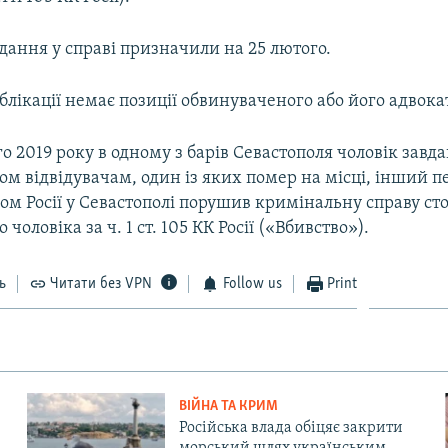
дання у справі призначили на 25 лютого.
лікації немає позиції обвинуваченого або його адвокат
го 2019 року в одному з барів Севастополя чоловік завд
м відвідувачам, один із яких помер на місці, інший п
ком Росії у Севастополі порушив кримінальну справу ст
чоловіка за ч. 1 ст. 105 КК Росії («Вбивство»).
ь
Читати без VPN
Follow us
Print
ВІЙНА ТА КРИМ
Російська влада обіцяє закрити
морський шлях українським