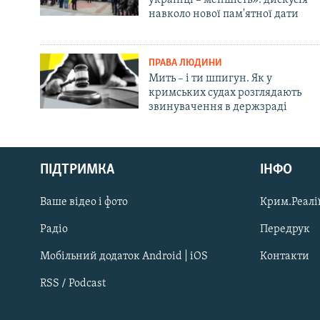
навколо нової пам'ятної дати
ПРАВА ЛЮДИНИ
Мить – і ти шпигун. Як у
кримських судах розглядають
звинувачення в держзраді
Русский
ПІДТРИМКА
ІНФО
Qırımtatar
Ваше відео і фото
Крим.Реалії
ДОЛУЧАЙСЯ!
Радіо
Передрук
Мобільний додаток Android | iOS
Контакти
RSS / Podcast
Усі сайти RFE/RL