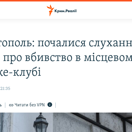
тополь: почалися слуханн
і про вбивство в місцево
ке-клубі
21:35
ь
Читати без VPN