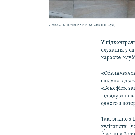
Севастопольський міський суд
У підконтроль
слухання у сп
караоке-клубі
«Обвинувачени
спільно з дв
«Бенефіс», за
відвідувача к
одного з поте
Так, згідно 
хуліганстві (ч
(частина 2 ста