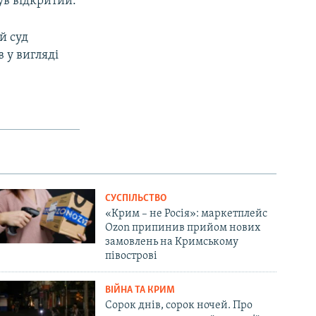
ув відкритий.
й суд
в у вигляді
СУСПІЛЬСТВО
«Крим – не Росія»: маркетплейс
Ozon припинив прийом нових
замовлень на Кримському
півострові
ВІЙНА ТА КРИМ
Сорок днів, сорок ночей. Про