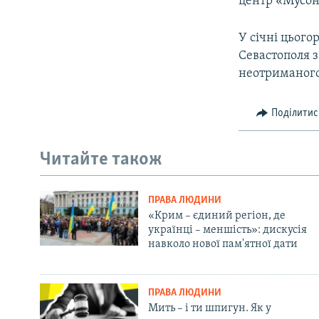
центр «Мусон
У січні цього
Севастополя з
неотриманого
Поділитис
Читайте також
ПРАВА ЛЮДИНИ
«Крим – єдиний регіон, де
українці – меншість»: дискусія
навколо нової пам'ятної дати
ПРАВА ЛЮДИНИ
Мить – і ти шпигун. Як у