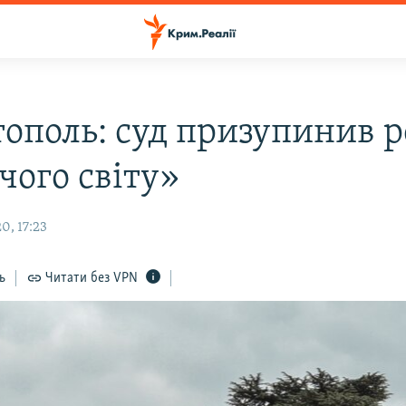
тополь: суд призупинив 
чого світу»
0, 17:23
ь
Читати без VPN