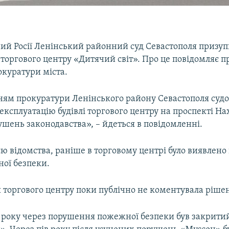
ий Росії Ленінський районний суд Севастополя призу
торгового центру «Дитячий світ». Про це повідомляє 
окуратури міста.
ням прокуратури Ленінського району Севастополя суд
ксплуатацію будівлі торгового центру на проспекті Нах
шень законодавства», – йдеться в повідомленні.
єю відомства, раніше в торговому центрі було виявлен
ої безпеки.
 торгового центру поки публічно не коментувала рішен
8 року через порушення пожежної безпеки був закрити