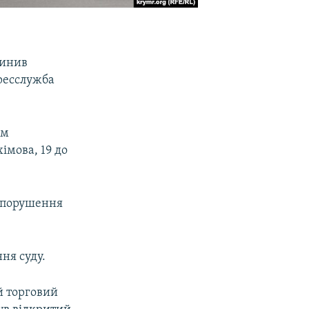
пинив
пресслужба
ом
імова, 19 до
о порушення
ня суду.
й торговий