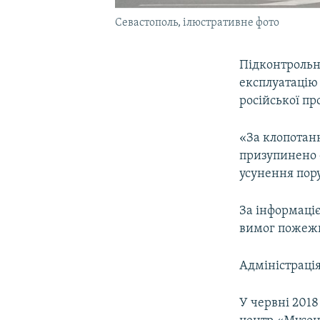
Севастополь, ілюстративне фото
Підконтрольн
експлуатацію 
російської пр
«За клопотан
призупинено е
усунення пору
За інформаці
вимог пожежн
Адміністрація
У червні 201