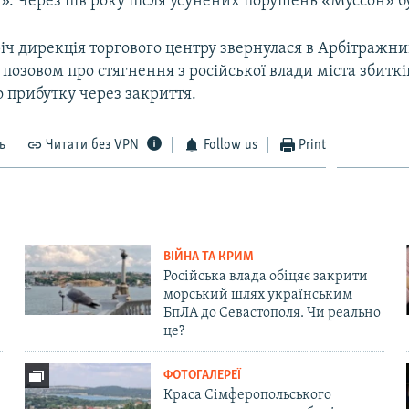
». Через пів року після усунених порушень «Муссон» б
річ дирекція торгового центру звернулася в Арбітражни
 позовом про стягнення з російської влади міста збиткі
 прибутку через закриття.
ь
Читати без VPN
Follow us
Print
ВІЙНА ТА КРИМ
Російська влада обіцяє закрити
морський шлях українським
БпЛА до Севастополя. Чи реально
це?
ФОТОГАЛЕРЕЇ
Краса Сімферопольського