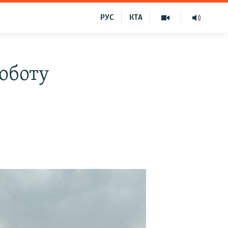
РУС
КТА
роботу