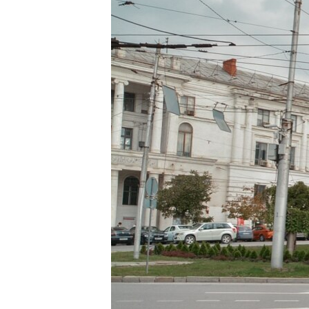
ВІДЕОУРОКИ «ELIFBE»
СВІДЧЕННЯ ОКУПАЦІЇ
УКРАЇНСЬКА ПРОБЛЕМА КРИМУ
ІНФОГРАФІКА