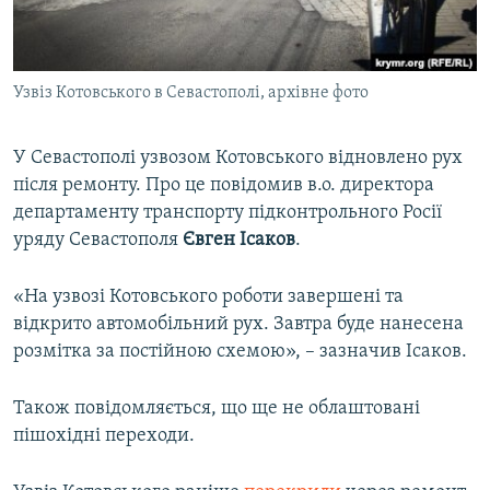
ВІДЕОУРОКИ «ELIFBE»
Русский
СВІДЧЕННЯ ОКУПАЦІЇ
Qırımtatar
Узвіз Котовського в Севастополі, архівне фото
УКРАЇНСЬКА ПРОБЛЕМА КРИМУ
ДОЛУЧАЙСЯ!
ІНФОГРАФІКА
У Севастополі узвозом Котовського відновлено рух
після ремонту. Про це повідомив в.о. директора
департаменту транспорту підконтрольного Росії
Усі сайти RFE/RL
уряду Севастополя
Євген Ісаков
.
«На узвозі Котовського роботи завершені та
відкрито автомобільний рух. Завтра буде нанесена
розмітка за постійною схемою», – зазначив Ісаков.
Також повідомляється, що ще не облаштовані
пішохідні переходи.