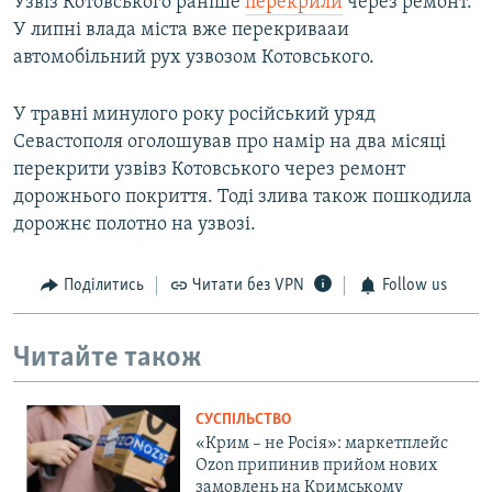
Узвіз Котовського раніше
перекрили
через ремонт.
У липні влада міста вже перекривааи
автомобільний рух узвозом Котовського.
У травні минулого року російський уряд
Севастополя оголошував про намір на два місяці
перекрити узвівз Котовського через ремонт
дорожнього покриття. Тоді злива також пошкодила
дорожнє полотно на узвозі.
Поділитись
Читати без VPN
Follow us
Читайте також
СУСПІЛЬСТВО
«Крим – не Росія»: маркетплейс
Ozon припинив прийом нових
замовлень на Кримському