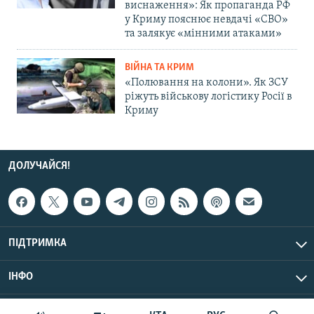
виснаження»: Як пропаганда РФ
у Криму пояснює невдачі «СВО»
та залякує «мінними атаками»
ВІЙНА ТА КРИМ
«Полювання на колони». Як ЗСУ
ріжуть військову логістику Росії в
Криму
ДОЛУЧАЙСЯ!
ПІДТРИМКА
ІНФО
© Крим.Реалії, 2026 | Усі права застережено.