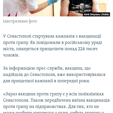
ВІДЕОУРОКИ «ELIFBE»
Русский
СВІДЧЕННЯ ОКУПАЦІЇ
Qırımtatar
Ілюстративне фото
УКРАЇНСЬКА ПРОБЛЕМА КРИМУ
ДОЛУЧАЙСЯ!
ІНФОГРАФІКА
У Севастополі стартувала кампанія з вакцинації
проти грипу. Як повідомили в російському уряді
міста, планується прищепити понад 224 тисяч
Усі сайти RFE/RL
чоловік.
За інформацією прес-служби, вакцина, що
надійшла до Севастополя, вже використовувалася
для прищепної кампанії в попередні роки.
«Зараз вакцина проти грипу є у всіх поліклініках
Севастополя. Також передбачена виїзна вакцинація
проти грипу на підприємствах. Для тих, хто не