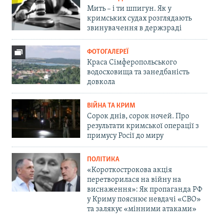
Мить – і ти шпигун. Як у
кримських судах розглядають
звинувачення в держзраді
ФОТОГАЛЕРЕЇ
Краса Сімферопольського
водосховища та занедбаність
довкола
ВІЙНА ТА КРИМ
Сорок днів, сорок ночей. Про
результати кримської операції з
примусу Росії до миру
ПОЛІТИКА
«Короткострокова акція
перетворилася на війну на
виснаження»: Як пропаганда РФ
у Криму пояснює невдачі «СВО»
та залякує «мінними атаками»