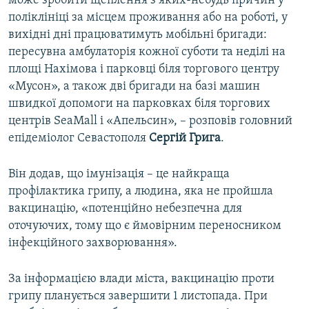
може зробити щеплення з яких-небудь причин у
поліклініці за місцем проживання або на роботі, у
вихідні дні працюватимуть мобільні бригади:
пересувна амбулаторія кожної суботи та неділі на
площі Нахімова і парковці біля торгового центру
«Мусон», а також дві бригади на базі машин
швидкої допомоги на парковках біля торгових
центрів SeaMall і «Апельсин», – розповів головний
епідеміолог Севастополя
Сергій
Грига
.
Він додав, що імунізація – це найкраща
профілактика грипу, а людина, яка не пройшла
вакцинацію, «потенційно небезпечна для
оточуючих, тому що є ймовірним переносником
інфекційного захворювання».
За інформацією влади міста, вакцинацію проти
грипу планується завершити 1 листопада. При