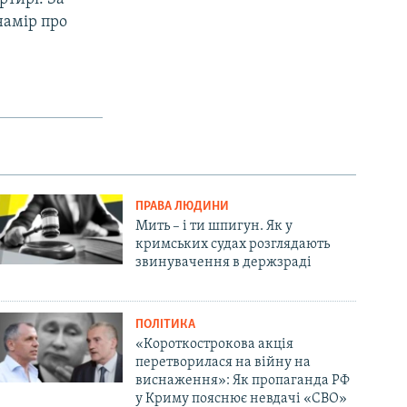
намір про
ПРАВА ЛЮДИНИ
Мить – і ти шпигун. Як у
кримських судах розглядають
звинувачення в держзраді
ПОЛІТИКА
«Короткострокова акція
перетворилася на війну на
виснаження»: Як пропаганда РФ
у Криму пояснює невдачі «СВО»