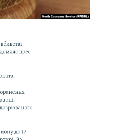
 вбивстві
ідомляє прес-
оката.
 поранення
карні.
підозрюваного
айону до 17
ртирі. За