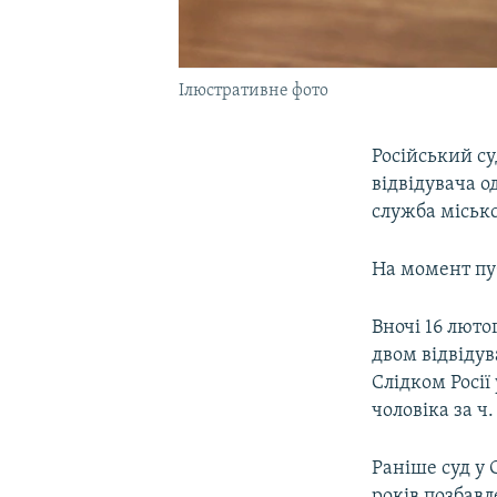
Ілюстративне фото
Російський су
відвідувача о
служба міськс
На момент пуб
Вночі 16 люто
двом відвідув
Слідком Росії
чоловіка за ч.
Раніше суд у 
років позбавл