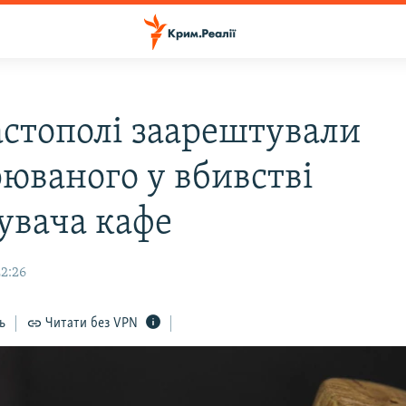
астополі заарештували
рюваного у вбивстві
дувача кафе
22:26
ь
Читати без VPN