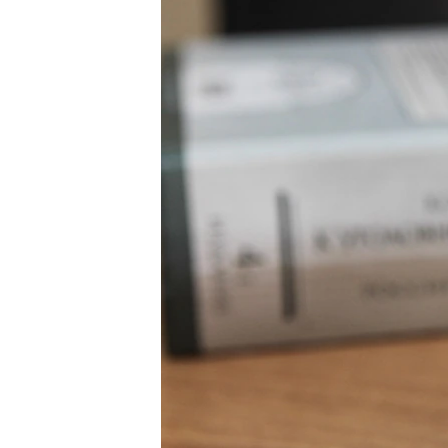
ВІДЕОУРОКИ «ELIFBE»
СВІДЧЕННЯ ОКУПАЦІЇ
УКРАЇНСЬКА ПРОБЛЕМА КРИМУ
ІНФОГРАФІКА