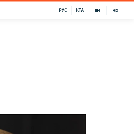
РУС
КТА