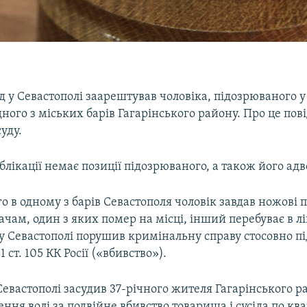
д у Севастополі заарештував чоловіка, підозрюваного у
дного з міських барів Гагарінського району. Про це пов
уду.
лікації немає позиції підозрюваного, а також його адв
го в одному з барів Севастополя чоловік завдав ножові
ачам, один з яких помер на місці, інший перебуває в лі
 у Севастополі порушив кримінальну справу стосовно 
 1 ст. 105 КК Росії («вбивство»).
Севастополі засудив 37-річного жителя Гагарінського р
ення волі за подвійне вбивство товариша і сусіда по ква