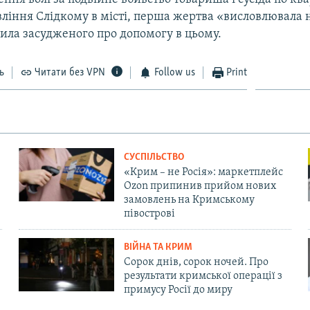
ління Слідкому в місті, перша жертва «висловлювала 
сила засудженого про допомогу в цьому.
ь
Читати без VPN
Follow us
Print
СУСПІЛЬСТВО
«Крим – не Росія»: маркетплейс
Ozon припинив прийом нових
замовлень на Кримському
півострові
ВІЙНА ТА КРИМ
Сорок днів, сорок ночей. Про
результати кримської операції з
примусу Росії до миру