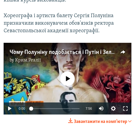
кілька курсів вихованців.
Хореографа і артиста балету Сергія Полуніна
призначили виконувачем обов'язків ректора
Севастопольської академії хореографії.
Чому Полуніну подобається і Путін і Зеленський? (відео)
by
Крим.Реалії
No media source currently available
0:00
7:56
Завантажити на комп'ютер