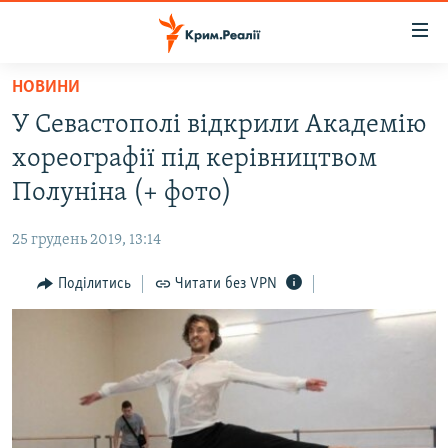
Доступність
посилання
Перейти
НОВИНИ
до
НОВИНИ
У Севастополі відкрили Академію
основного
ВОДА.КРИМ
матеріалу
хореографії під керівництвом
ВІДЕО ТА ФОТО
Перейти
Полуніна (+ фото)
до
ПОЛІТИКА
основної
25 грудень 2019, 13:14
БЛОГИ
навігації
Перейти
Поділитись
Читати без VPN
ПОГЛЯД
до
ІНТЕРВ'Ю
пошуку
ВСЕ ЗА ДЕНЬ
СПЕЦПРОЕКТИ
ЯК ОБІЙТИ БЛОКУВАННЯ
ДЕПОРТАЦІЯ