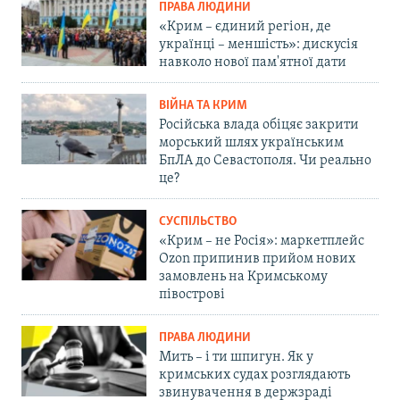
ПРАВА ЛЮДИНИ
«Крим – єдиний регіон, де
українці – меншість»: дискусія
навколо нової пам'ятної дати
ВІЙНА ТА КРИМ
Російська влада обіцяє закрити
морський шлях українським
БпЛА до Севастополя. Чи реально
це?
СУСПІЛЬСТВО
«Крим – не Росія»: маркетплейс
Ozon припинив прийом нових
замовлень на Кримському
півострові
ПРАВА ЛЮДИНИ
Мить – і ти шпигун. Як у
кримських судах розглядають
звинувачення в держзраді