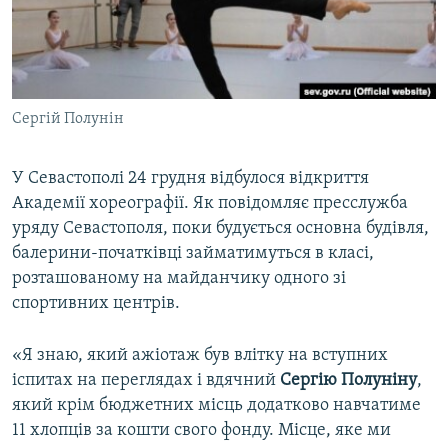
ВІДЕОУРОКИ «ELIFBE»
Русский
СВІДЧЕННЯ ОКУПАЦІЇ
Qırımtatar
УКРАЇНСЬКА ПРОБЛЕМА КРИМУ
Сергій Полунін
ДОЛУЧАЙСЯ!
ІНФОГРАФІКА
У Севастополі 24 грудня відбулося відкриття
Академії хореографії. Як повідомляє пресслужба
Усі сайти RFE/RL
уряду Севастополя, поки будується основна будівля,
балерини-початківці займатимуться в класі,
розташованому на майданчику одного зі
спортивних центрів.
«Я знаю, який ажіотаж був влітку на вступних
іспитах на переглядах і вдячний
Сергію Полуніну
,
який крім бюджетних місць додатково навчатиме
11 хлопців за кошти свого фонду. Місце, яке ми