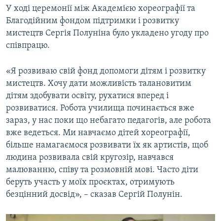
У ході церемонії між Академією хореографії та
Благодійним фондом підтримки і розвитку
мистецтв Сергія Полуніна було укладено угоду про
співпрацю.
«Я розвиваю свій фонд допомоги дітям і розвитку
мистецтв. Хочу дати можливість талановитим
дітям здобувати освіту, рухатися вперед і
розвиватися. Робота училища починається вже
зараз, у нас поки що небагато педагогів, але робота
вже ведеться. Ми навчаємо дітей хореографії,
більше намагаємося розвивати їх як артистів, щоб
людина розвивала свій кругозір, навчався
малюванню, співу та розмовній мові. Часто діти
беруть участь у моїх проєктах, отримують
безцінний досвід», – сказав Сергій Полунін.