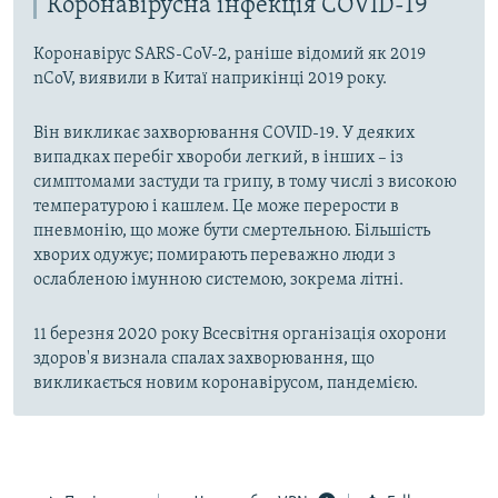
Коронавірусна інфекція COVID-19
Коронавірус SARS-CoV-2, раніше відомий як 2019
nCoV, виявили в Китаї наприкінці 2019 року.
Він викликає захворювання COVID-19. У деяких
випадках перебіг хвороби легкий, в інших – із
симптомами застуди та грипу, в тому числі з високою
температурою і кашлем. Це може перерости в
пневмонію, що може бути смертельною. Більшість
хворих одужує; помирають переважно люди з
ослабленою імунною системою, зокрема літні.
11 березня 2020 року Всесвітня організація охорони
здоров'я визнала спалах захворювання, що
викликається новим коронавірусом, пандемією.