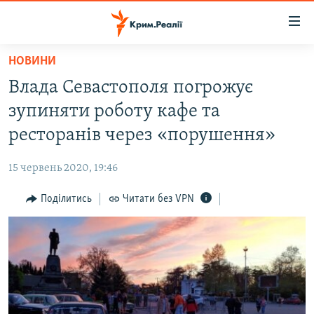
Доступність
посилання
Перейти
НОВИНИ
до
НОВИНИ
Влада Севастополя погрожує
основного
ВОДА.КРИМ
матеріалу
зупиняти роботу кафе та
ВІДЕО ТА ФОТО
Перейти
ресторанів через «порушення»
до
ПОЛІТИКА
основної
15 червень 2020, 19:46
БЛОГИ
навігації
Перейти
Поділитись
Читати без VPN
ПОГЛЯД
до
ІНТЕРВ'Ю
пошуку
ВСЕ ЗА ДЕНЬ
СПЕЦПРОЕКТИ
ЯК ОБІЙТИ БЛОКУВАННЯ
ДЕПОРТАЦІЯ