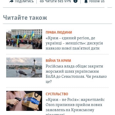
Поділитись
Читати без VPN
Follow us
Читайте також
ПРАВА ЛЮДИНИ
«Крим – єдиний регіон, де
українці – меншість»: дискусія
навколо нової пам'ятної дати
ВІЙНА ТА КРИМ
Російська влада обіцяє закрити
морський шлях українським
БпЛА до Севастополя. Чи реально
це?
СУСПІЛЬСТВО
«Крим – не Росія»: маркетплейс
Ozon припинив прийом нових
замовлень на Кримському