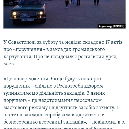
ВІДЕОУРОКИ «ELIFBE»
Русский
СВІДЧЕННЯ ОКУПАЦІЇ
Qırımtatar
УКРАЇНСЬКА ПРОБЛЕМА КРИМУ
ДОЛУЧАЙСЯ!
ІНФОГРАФІКА
У Севастополі за суботу та неділю складено 17 актів
про «порушення» в закладах громадського
харчування. Про це повідомляє російський уряд
Усі сайти RFE/RL
міста.
«Це попередження. Якщо будуть повторні
порушення – спільно з Роспотребнадзором
зупинятимемо діяльність закладів. З явних
порушень – це недотримання персоналом
маскового режиму і відсутність засобів захисту. І
частина закладів спробувала відкрити зали
безпосередньо всередині закладів», – повідомив в.о.