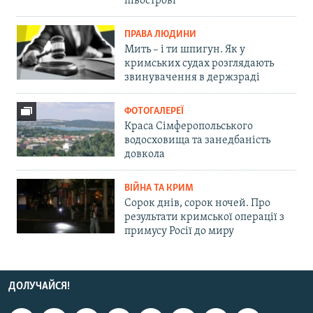
півострові
ПРАВА ЛЮДИНИ
Мить – і ти шпигун. Як у
кримських судах розглядають
звинувачення в держзраді
ФОТОГАЛЕРЕЇ
Краса Сімферопольського
водосховища та занедбаність
довкола
ВІЙНА ТА КРИМ
Сорок днів, сорок ночей. Про
результати кримської операції з
примусу Росії до миру
ДОЛУЧАЙСЯ!