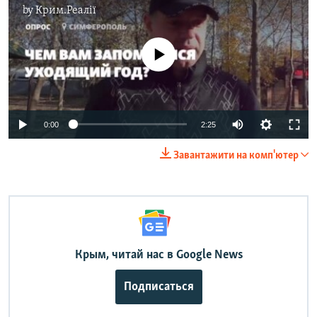
by
Крим.Реалії
No media source currently available
Auto
0:00
2:25
240p
Завантажити на комп'ютер
360p
Auto
240p
360p
480p
480p
720p
720p
1080p
1080p
Крым, читай нас в Google News
Подписаться