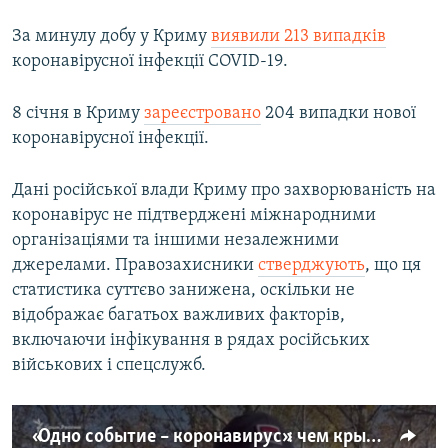
За минулу добу у Криму
виявили 213 випадків
коронавірусної інфекції COVID-19.
8 січня в Криму
зареєстровано
204 випадки нової
коронавірусної інфекції.
Дані російської влади Криму про захворюваність на
коронавірус не підтверджені міжнародними
організаціями та іншими незалежними
джерелами. Правозахисники
стверджують
, що ця
статистика суттєво занижена, оскільки не
відображає багатьох важливих факторів,
включаючи інфікування в рядах російських
військових і спецслужб.
«Одно событие – коронавирус»: чем крымчанам запомнился уходящий год? (видео)