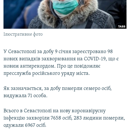
ВІДЕОУРОКИ «ELIFBE»
Русский
СВІДЧЕННЯ ОКУПАЦІЇ
Qırımtatar
УКРАЇНСЬКА ПРОБЛЕМА КРИМУ
Ілюстративне фото
ДОЛУЧАЙСЯ!
ІНФОГРАФІКА
У Севастополі за добу 9 січня зареєстровано 98
нових випадків захворювання на COVID-19, що є
Усі сайти RFE/RL
новим антирекордом. Про це повідомляє
пресслужба російського уряду міста.
Як зазначається, за добу померли семеро осіб,
видужала 71 особа.
Всього в Севастополі на нову коронавірусну
інфекцію захворіли 7658 осіб, 283 людини померли,
одужали 6967 осіб.