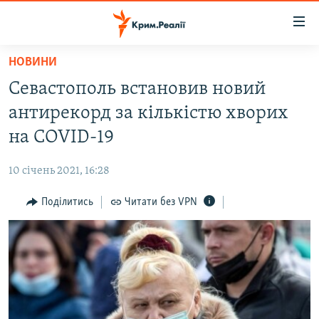
Доступність
посилання
Перейти
НОВИНИ
до
НОВИНИ
Севастополь встановив новий
основного
ВОДА.КРИМ
матеріалу
антирекорд за кількістю хворих
ВІДЕО ТА ФОТО
Перейти
на COVID-19
до
ПОЛІТИКА
основної
10 січень 2021, 16:28
БЛОГИ
навігації
Перейти
Поділитись
Читати без VPN
ПОГЛЯД
до
ІНТЕРВ'Ю
пошуку
ВСЕ ЗА ДЕНЬ
СПЕЦПРОЕКТИ
ЯК ОБІЙТИ БЛОКУВАННЯ
ДЕПОРТАЦІЯ