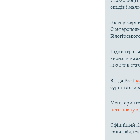
У 2020 році 
опадів і мал
З кінця серп
Сімферопольс
Білогірськог
Підконтроль
визнати надз
2020 рік ста
Влада Росії
в
буріння свер
Моніторингов
несе повну в
Офіційний Ки
канал віднов