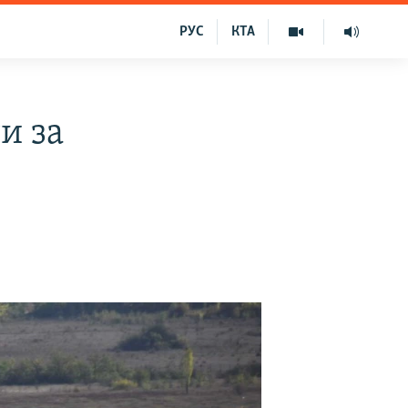
РУС
КТА
и за
і