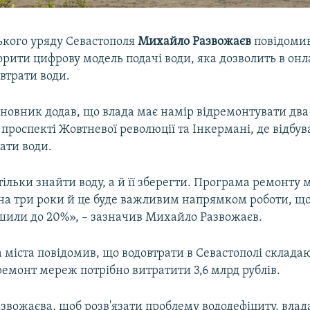
ького уряду Севастополя
Михайло Развожаєв
повідомив,
орити цифрову модель подачі води, яка дозволить в о
втрати води.
новник додав, що влада має намір відремонтувати дв
 проспекті Жовтневої революції та Інкермані, де відбу
ати води.
ільки знайти воду, а й її зберегти. Програма ремонту
на три роки й це буде важливим напрямком роботи, що
или до 20%», – зазначив Михайло Развожаєв.
 міста повідомив, що водовтрати в Севастополі складаю
емонт мереж потрібно витратити 3,6 млрд рублів.
звожаєва, щоб розв'язати проблему вододефіциту, влад