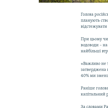
Голова російс
планують ств
відстежувати 
При цьому чи
водоводи – на
найбільші втр
«Важливо не т
затверджена 
40% ми зменш
Раніше голова
капітальний р
За словами Ра