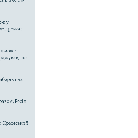
а кількість
.
ож у
огірська і
ія може
ерджував, що
аборів і на
равом, Росія
чно-Кримський