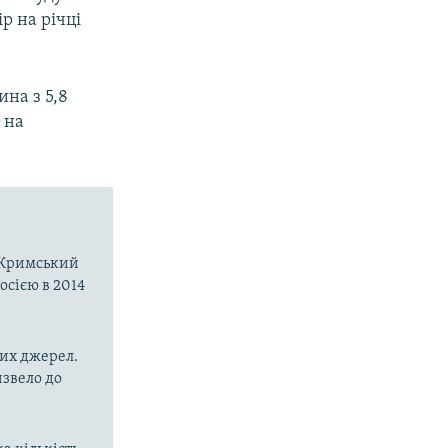
р на річці
на з 5,8
 на
о-Кримський
осією в 2014
них джерел.
извело до