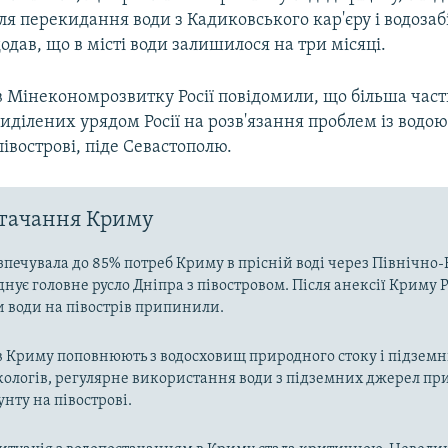
ля перекидання води з Кадиковського кар'єру і водозабі
додав, що в місті води залишилося на три місяці.
 Мінекономрозвитку Росії повідомили, що більша части
виділених урядом Росії на розв'язання проблем із водою
вострові, піде Севастополю.
стачання Криму
зпечувала до 85% потреб Криму в прісній воді через Північн
днує головне русло Дніпра з півостровом. Після анексії Криму Р
и води на півострів припинили.
в Криму поповнюють з водосховищ природного стоку і підзем
кологів, регулярне використання води з підземних джерел пр
унту на півострові.