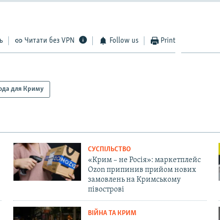
ь
Читати без VPN
Follow us
Print
ода для Криму
СУСПІЛЬСТВО
«Крим – не Росія»: маркетплейс
Ozon припинив прийом нових
замовлень на Кримському
півострові
ВІЙНА ТА КРИМ