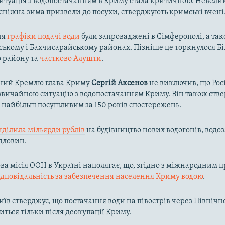
ситуація з водопостачанням в Криму стала критичною. Невелик
осніжна зима призвели до посухи, стверджують кримські вчені
ня
графіки подачі води
були запроваджені в Сімферополі, а так
ькому і Бахчисарайському районах. Пізніше це торкнулося Біл
о району та
частково Алушти
.
ний Кремлю глава Криму
Сергій Аксенов
не виключив, що Рос
вичайною ситуацію з водопостачанням Криму. Він також ств
в найбільш посушливим за 150 років спостережень.
иділила мільярди рублів
на будівництво нових водогонів, водоз
дловин.
а місія ООН в Україні наполягає, що, згідно з міжнародним п
ідповідальність за забезпечення населення Криму водою
.
їв стверджує, що постачання води на півострів через Півні
иться тільки після деокупації Криму.