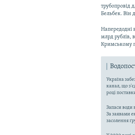
трубопровід д
Бельбек. Він 
Напередодні в
млрд рублів, 
Кримському пі
Водопо
Україна забе
канал, що з'є
році поставк
Запаси води 
За заявами е
засолення ґр