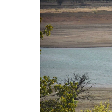
ВІДЕОУРОКИ «ELIFBE»
СВІДЧЕННЯ ОКУПАЦІЇ
УКРАЇНСЬКА ПРОБЛЕМА КРИМУ
ІНФОГРАФІКА