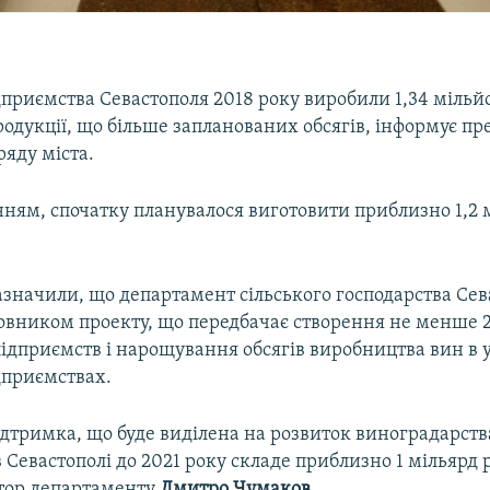
приємства Севастополя 2018 року виробили 1,34 мільйо
одукції, що більше запланованих обсягів, інформує пр
ряду міста.
нням, спочатку планувалося виготовити приблизно 1,2 
значили, що департамент сільського господарства Сев
овником проекту, що передбачає створення не менше 
ідприємств і нарощування обсягів виробництва вин в 
дприємствах.
дтримка, що буде виділена на розвиток виноградарства
 Севастополі до 2021 року складе приблизно 1 мільярд р
тор департаменту
Дмитро
Чумаков
.