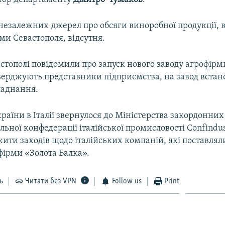
 незалежних джерел про обсяги виноробної продукції, 
ми Севастополя, відсутня.
стополі повідомили про запуск нового заводу агрофірм
тверджують представники підприємства, на завод вста
ладнання.
раїни в Італії звернулося до Міністерства закордонних с
льної конфедерації італійської промисловості Confindus
ити заходів щодо італійських компаній, які поставля
фірми «Золота Балка».
ь
Читати без VPN
Follow us
Print