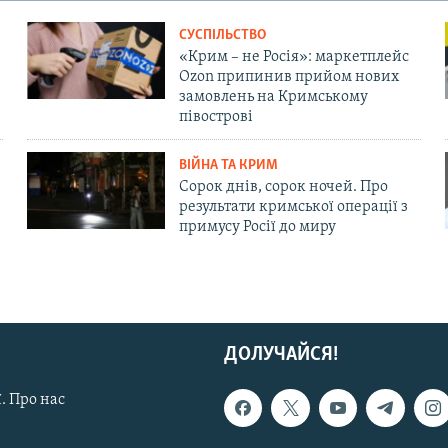
СУСПІЛЬСТВО
«Крим – не Росія»: маркетплейс
Ozon припинив прийом нових
замовлень на Кримському
півострові
ВІЙНА ТА КРИМ
Сорок днів, сорок ночей. Про
результати кримської операції з
примусу Росії до миру
ДОЛУЧАЙСЯ!
. Про нас