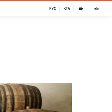
РУС
КТА