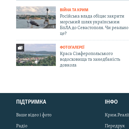
ВІЙНА ТА КРИМ
Російська влада обіцяє закрити
морський шлях українським
БпЛА до Севастополя. Чи реально
це?
ФОТОГАЛЕРЕЇ
Краса Сімферопольського
водосховища та занедбаність
довкола
Русский
ПІДТРИМКА
ІНФО
Qırımtatar
Ваше відео і фото
Крим.Реалії
ДОЛУЧАЙСЯ!
Радіо
Передрук