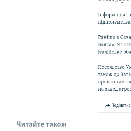
Інформація з
підприємства
Раніше в Сева
Балка». Як с
італійське об
Посольство Ук
також до Зага
проханням вж
на завод агро
Поділитис
Читайте також