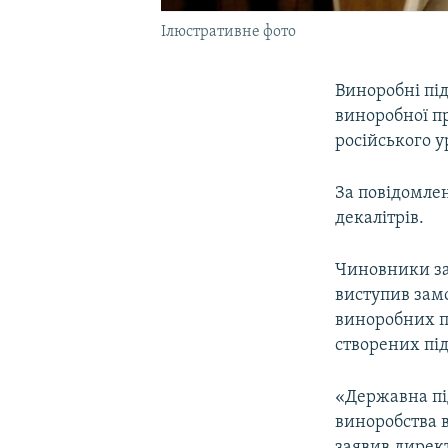
Ілюстративне фото
Виноробні під
виноробної пр
російського у
За повідомле
декалітрів.
Чиновники за
виступив зам
виноробних п
створених пі
«Державна пі
виноробства в
заявив дирек