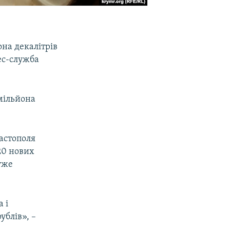
на декалітрів
ес-служба
мільйона
астополя
20 нових
уже
 і
ублів», –