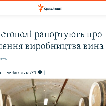
астополі рапортують про
шення виробництва вина
20:26
ь
Читати без VPN