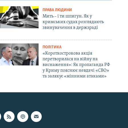
ПРАВА ЛЮДИНИ
Мить – і ти шпигун. Як у
кримських судах розглядають
звинувачення в держзраді
ПОЛІТИКА
«Короткострокова акція
перетворилася на війну на
виснаження»: Як пропаганда РФ
у Криму пояснює невдачі «СВО»
та залякує «мінними атаками»