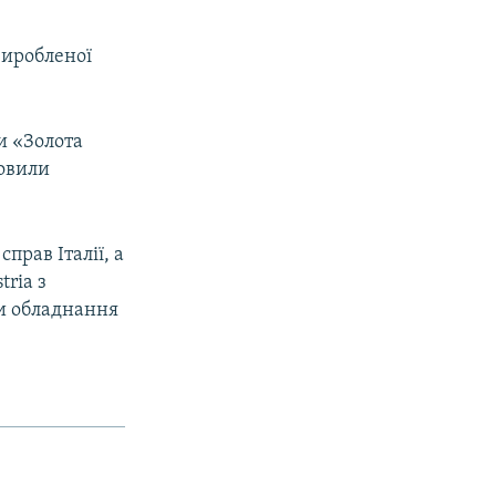
виробленої
и «Золота
новили
прав Італії, а
tria з
ли обладнання