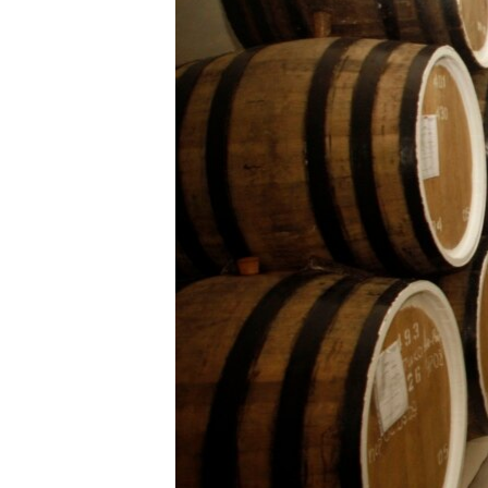
ВІДЕОУРОКИ «ELIFBE»
СВІДЧЕННЯ ОКУПАЦІЇ
УКРАЇНСЬКА ПРОБЛЕМА КРИМУ
ІНФОГРАФІКА