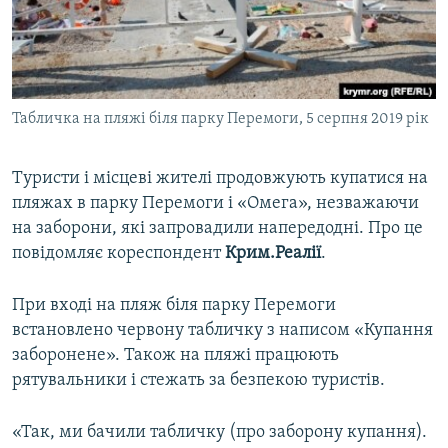
ВІДЕОУРОКИ «ELIFBE»
Русский
СВІДЧЕННЯ ОКУПАЦІЇ
Qırımtatar
УКРАЇНСЬКА ПРОБЛЕМА КРИМУ
Табличка на пляжі біля парку Перемоги, 5 серпня 2019 рік
ДОЛУЧАЙСЯ!
ІНФОГРАФІКА
Туристи і місцеві жителі продовжують купатися на
пляжах в парку Перемоги і «Омега», незважаючи
Усі сайти RFE/RL
на заборони, які запровадили напередодні. Про це
повідомляє кореспондент
Крим.Реалії
.
При вході на пляж біля парку Перемоги
встановлено червону табличку з написом «Купання
заборонене». Також на пляжі працюють
рятувальники і стежать за безпекою туристів.
«Так, ми бачили табличку (про заборону купання).