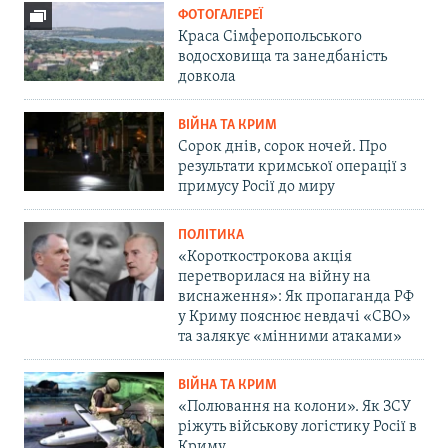
ФОТОГАЛЕРЕЇ
Краса Сімферопольського
водосховища та занедбаність
довкола
ВІЙНА ТА КРИМ
Сорок днів, сорок ночей. Про
результати кримської операції з
примусу Росії до миру
ПОЛІТИКА
«Короткострокова акція
перетворилася на війну на
виснаження»: Як пропаганда РФ
у Криму пояснює невдачі «СВО»
та залякує «мінними атаками»
ВІЙНА ТА КРИМ
«Полювання на колони». Як ЗСУ
ріжуть військову логістику Росії в
Криму