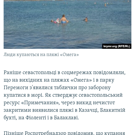
Люди купаються на пляжі «Омега»
Раніше севастопольці в соцмережах повідомляли,
що на вихідних на пляжах «Омега» і в парку
Перемоги з'явилися таблички про заборону
купатися в морі. Як стверджує севастопольський
ресурс «Примечания», через викид нечистот
закритими виявилися пляжі в Казачці, Блакитній
бухті, на Фіоленті і в Балаклаві.
Пізніше Роспотребнадзор повідомив, що купання