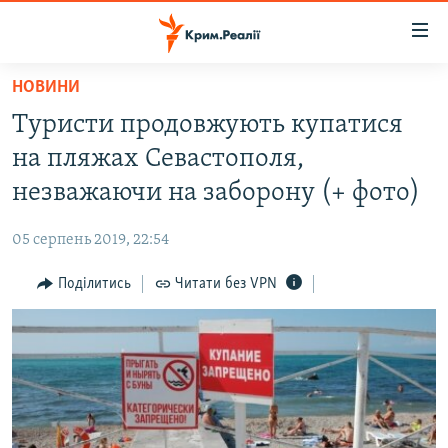
Доступність
посилання
Перейти
НОВИНИ
до
НОВИНИ
Туристи продовжують купатися
основного
ВОДА.КРИМ
матеріалу
на пляжах Севастополя,
ВІДЕО ТА ФОТО
Перейти
незважаючи на заборону (+ фото)
до
ПОЛІТИКА
основної
05 серпень 2019, 22:54
БЛОГИ
навігації
Перейти
Поділитись
Читати без VPN
ПОГЛЯД
до
ІНТЕРВ'Ю
пошуку
ВСЕ ЗА ДЕНЬ
СПЕЦПРОЕКТИ
ЯК ОБІЙТИ БЛОКУВАННЯ
ДЕПОРТАЦІЯ