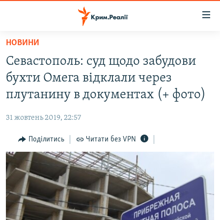
Доступність
посилання
Перейти
НОВИНИ
до
НОВИНИ
Севастополь: суд щодо забудови
основного
ВОДА.КРИМ
матеріалу
бухти Омега відклали через
ВІДЕО ТА ФОТО
Перейти
плутанину в документах (+ фото)
до
ПОЛІТИКА
основної
31 жовтень 2019, 22:57
БЛОГИ
навігації
Перейти
Поділитись
Читати без VPN
ПОГЛЯД
до
ІНТЕРВ'Ю
пошуку
ВСЕ ЗА ДЕНЬ
СПЕЦПРОЕКТИ
ЯК ОБІЙТИ БЛОКУВАННЯ
ДЕПОРТАЦІЯ