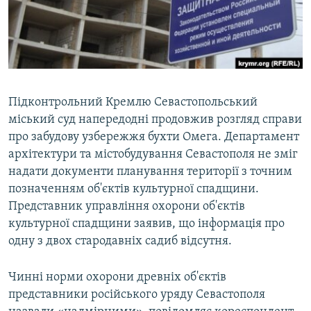
ВІДЕОУРОКИ «ELIFBE»
Русский
СВІДЧЕННЯ ОКУПАЦІЇ
Qırımtatar
УКРАЇНСЬКА ПРОБЛЕМА КРИМУ
ДОЛУЧАЙСЯ!
ІНФОГРАФІКА
Підконтрольний Кремлю Севастопольський
міський суд напередодні продовжив розгляд справи
про забудову узбережжя бухти Омега. Департамент
Усі сайти RFE/RL
архітектури та містобудування Севастополя не зміг
надати документи планування території з точним
позначенням об'єктів культурної спадщини.
Представник управління охорони об'єктів
культурної спадщини заявив, що інформація про
одну з двох стародавніх садиб відсутня.
Чинні норми охорони древніх об'єктів
представники російського уряду Севастополя