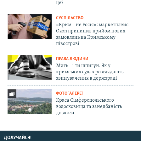
це?
СУСПІЛЬСТВО
«Крим – не Росія»: маркетплейс
Ozon припинив прийом нових
замовлень на Кримському
півострові
ПРАВА ЛЮДИНИ
Мить – і ти шпигун. Як у
кримських судах розглядають
звинувачення в держзраді
ФОТОГАЛЕРЕЇ
Краса Сімферопольського
водосховища та занедбаність
довкола
ДОЛУЧАЙСЯ!