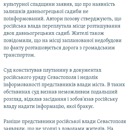
культурної спадщини заявив, що про наявність
залишків давньогрецької садиби не
поінформований. Автори позову стверджують, що
російська влада переплутала місце розташування
двох давньогрецьких садиб. Жителі також
повідомили, що на місці запланованої недобудови
по факту розташовується дорога з громадським
транспортом.
Суд констатував плутанину в документах
російського уряду Севастополя і недолік
інформованості представників влади міста. В таких
обставинах суд визнав неможливим подальший
розгляд, відклав засідання і зобов'язав російську
владу надати інформацію, якої бракує.
Раніше представники російської влади Севастополя
заявляли, що не згодні з доводами жителів. На