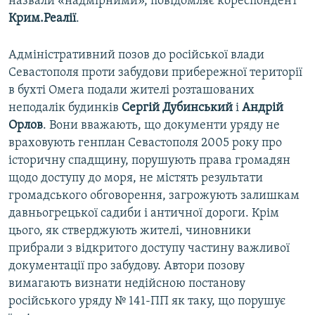
назвали «надмірними», повідомляє кореспондент
Крим.Реалії
.
Адміністративний позов до російської влади
Севастополя проти забудови прибережної території
в бухті Омега подали жителі розташованих
неподалік будинків
Сергій Дубинський
і
Андрій
Орлов
. Вони вважають, що документи уряду не
враховують генплан Севастополя 2005 року про
історичну спадщину, порушують права громадян
щодо доступу до моря, не містять результати
громадського обговорення, загрожують залишкам
давньогрецької садиби і античної дороги. Крім
цього, як стверджують жителі, чиновники
прибрали з відкритого доступу частину важливої
документації про забудову. Автори позову
вимагають визнати недійсною постанову
російського уряду № 141-ПП як таку, що порушує