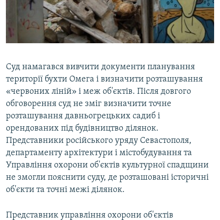
Суд намагався вивчити документи планування
території бухти Омега і визначити розташування
«червоних ліній» і меж об'єктів. Після довгого
обговорення суд не зміг визначити точне
розташування давньогрецьких садиб і
орендованих під будівництво ділянок.
Представники російського уряду Севастополя,
департаменту архітектури і містобудування та
Управління охорони об'єктів культурної спадщини
не змогли пояснити суду, де розташовані історичні
об'єкти та точні межі ділянок.
Представник управління охорони об'єктів