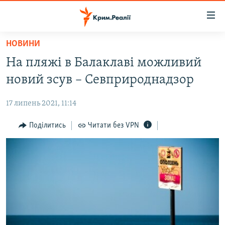
Доступність
посилання
Перейти
НОВИНИ
до
НОВИНИ
На пляжі в Балаклаві можливий
основного
ВОДА.КРИМ
матеріалу
новий зсув – Севприроднадзор
ВІДЕО ТА ФОТО
Перейти
до
17 липень 2021, 11:14
ПОЛІТИКА
основної
БЛОГИ
Поділитись
Читати без VPN
навігації
Перейти
ПОГЛЯД
до
ІНТЕРВ'Ю
пошуку
ВСЕ ЗА ДЕНЬ
СПЕЦПРОЕКТИ
ЯК ОБІЙТИ БЛОКУВАННЯ
ДЕПОРТАЦІЯ