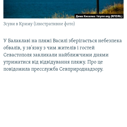
ВІДЕОУРОКИ «ELIFBE»
Русский
СВІДЧЕННЯ ОКУПАЦІЇ
Qırımtatar
Зсуви в Криму (ілюстративне фото)
УКРАЇНСЬКА ПРОБЛЕМА КРИМУ
ДОЛУЧАЙСЯ!
ІНФОГРАФІКА
У Балаклаві на пляжі Василі зберігається небезпека
обвалів, у зв'язку з чим жителів і гостей
Севастополя закликали найближчими днями
Усі сайти RFE/RL
утриматися від відвідування пляжу. Про це
повідомила пресслужба Севприроднадзору.