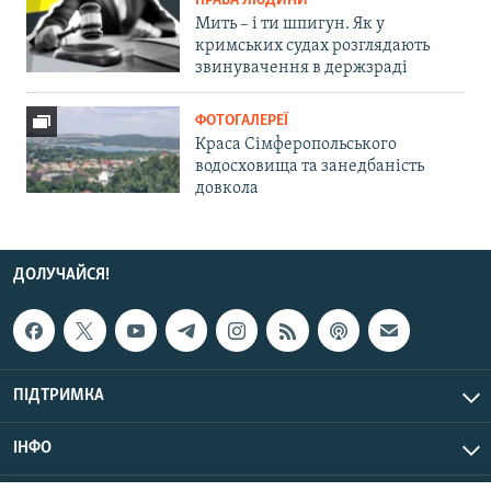
ПРАВА ЛЮДИНИ
Мить – і ти шпигун. Як у
кримських судах розглядають
звинувачення в держзраді
ФОТОГАЛЕРЕЇ
Краса Сімферопольського
водосховища та занедбаність
довкола
ДОЛУЧАЙСЯ!
ПІДТРИМКА
ІНФО