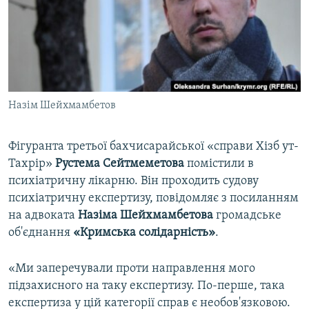
ВІДЕОУРОКИ «ELIFBE»
Русский
СВІДЧЕННЯ ОКУПАЦІЇ
Qırımtatar
УКРАЇНСЬКА ПРОБЛЕМА КРИМУ
ДОЛУЧАЙСЯ!
ІНФОГРАФІКА
Назім Шейхмамбетов
Фігуранта третьої бахчисарайської «справи Хізб ут-
Усі сайти RFE/RL
Тахрір»
Рустема Сейтмеметова
помістили в
психіатричну лікарню. Він проходить судову
психіатричну експертизу, повідомляє з посиланням
на адвоката
Назіма Шейхмамбетова
громадське
об'єднання
«Кримська солідарність»
.
«Ми заперечували проти направлення мого
підзахисного на таку експертизу. По-перше, така
експертиза у цій категорії справ є необов'язковою.