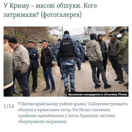
У Криму – масові обшуки. Кого
затримали? (фотогалерея)
У Бахчисарайському районі зранку 11ьберезня тривають
1/14
обшуки у кримських татар. Російські силовики
прийшли щонайменше у шість будинків, частину
обшукуваних затримали