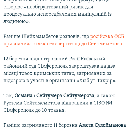
створює «необгрунтований ризик для
процесуально непередбачених маніпуляцій із
людиною».
Раніше Шейхмамбетов розповів, що
російська ФСБ
призначила кілька експертиз щодо Сейтмеметова
.
12 березня підконтрольний Росії Київський
районний суд Сімферополя заарештував на два
місяці трьох кримських татар, затриманих за
підозрою в участі в організації «Хізб ут-Тахрір».
Так,
Османа
і
Сейтумера Сейтумерова
, а також
Рустема Сейтемеметова відправили в СІЗО №1
Сімферополя до 10 травня.
Раніше затриманого 11 березня
Амета Сулейманова