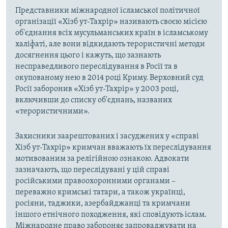
Представники міжнародної ісламської політичної
організації «Хізб ут-Тахрір» називають своєю місією
об'єднання всіх мусульманських країн в ісламському
халіфаті, але вони відкидають терористичні методи
досягнення цього і кажуть, що зазнають
несправедливого переслідування в Росії та в
окупованому нею в 2014 році Криму. Верховний суд
Росії заборонив «Хізб ут-Тахрір» у 2003 році,
включивши до списку об'єднань, названих
«терористичними».
Захисники заарештованих і засуджених у «справі
Хізб ут-Тахрір» кримчан вважають їх переслідування
мотивованим за релігійною ознакою. Адвокати
зазначають, що переслідувані у цій справі
російськими правоохоронними органами –
переважно кримські татари, а також українці,
росіяни, таджики, азербайджанці та кримчани
іншого етнічного походження, які сповідують іслам.
Міжнародне право забороняє запроваджувати на