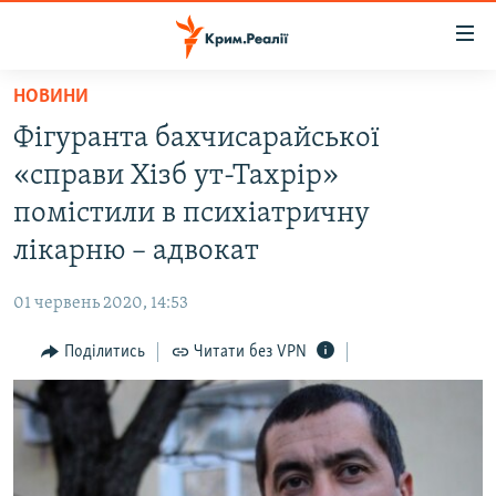
Доступність
посилання
Перейти
НОВИНИ
до
НОВИНИ
Фігуранта бахчисарайської
основного
ВОДА.КРИМ
матеріалу
«справи Хізб ут-Тахрір»
ВІДЕО ТА ФОТО
Перейти
помістили в психіатричну
до
ПОЛІТИКА
лікарню – адвокат
основної
БЛОГИ
навігації
01 червень 2020, 14:53
Перейти
ПОГЛЯД
до
Поділитись
Читати без VPN
ІНТЕРВ'Ю
пошуку
ВСЕ ЗА ДЕНЬ
СПЕЦПРОЕКТИ
ЯК ОБІЙТИ БЛОКУВАННЯ
ДЕПОРТАЦІЯ