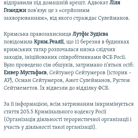
відправили під домашній арешт. Адвокат
Ліля
Гемеджи
пов'язує це з «серйозним
захворюванням», від якого страждає Сулейманов.
Кримська правозахисниця
Лутфіє Зудієва
повідомила
Крим.Реалії
, що 11 березня в будинках
кримських татар розпочалася низка слідчих
заходів, ініційованих співробітниками ФСБ Росії.
Було проведено сім обшуків, затримано п'ятьох осіб:
Енвер Мустафаєв
, Сейтумер Сейтумеров (історик –
КР
), Осман Сейтумеров, Амет Сулейманов, Рустем
Сейтмеметов. Їх відвезли до відділку ФСБ.
За її інформацією, всім затриманим інкримінується
стаття 205.5 Кримінального кодексу Росії
(Організація діяльності терористичної організації і
участь у діяльності такої організації).