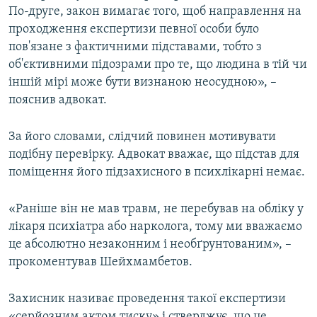
По-друге, закон вимагає того, щоб направлення на
проходження експертизи певної особи було
пов'язане з фактичними підставами, тобто з
об'єктивними підозрами про те, що людина в тій чи
іншій мірі може бути визнаною неосудною», –
пояснив адвокат.
За його словами, слідчий повинен мотивувати
подібну перевірку. Адвокат вважає, що підстав для
поміщення його підзахисного в психлікарні немає.
«Раніше він не мав травм, не перебував на обліку у
лікаря психіатра або нарколога, тому ми вважаємо
це абсолютно незаконним і необґрунтованим», –
прокоментував Шейхмамбетов.
Захисник називає проведення такої експертизи
«серйозним актом тиску» і стверджує, що це