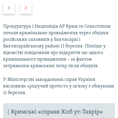
P
N
r
e
e
x
v
t
Прокуратура і Нацполіція АР Крим та Севастополя
i
s
почали кримінальне провадження через обшуки
o
l
російських силовиків у Бахчисараї і
u
i
Бахчисарайському районі 11 березня. Пізніше у
s
d
відомстві повідомили про відкриття ще одного
s
e
кримінального провадження – за фактом
l
затримання кримських татар після обшуків.
i
d
У Міністерстві закордонних справ України
e
висловили «рішучий протест» у зв'язку з обшуками
11 березня.
Кримські «справи Хізб ут-Тахрір»