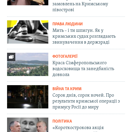
замовлень на Кримському
півострові
ПРАВА ЛЮДИНИ
Мить – і ти шпигун. Як у
кримських судах розглядають
звинувачення в держзраді
ФОТОГАЛЕРЕЇ
Краса Сімферопольського
водосховища та занедбаність
довкола
ВІЙНА ТА КРИМ
Сорок днів, сорок ночей. Про
результати кримської операції з
примусу Росії до миру
ПОЛІТИКА
«Короткострокова акція