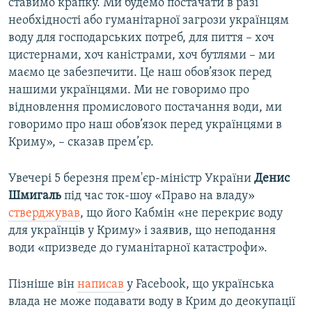
ставимо крапку. Ми будемо постачати в разі
необхідності або гуманітарної загрози українцям
воду для господарських потреб, для пиття – хоч
цистернами, хоч каністрами, хоч бутлями – ми
маємо це забезпечити. Це наш обов’язок перед
нашими українцями. Ми не говоримо про
відновлення промислового постачання води, ми
говоримо про наш обов’язок перед українцями в
Криму», – сказав прем’єр.
Увечері 5 березня прем'єр-міністр України
Денис
Шмигаль
під час ток-шоу «Право на владу»
стверджував
, що його Кабмін «не перекриє воду
для українців у Криму» і заявив, що неподання
води «призведе до гуманітарної катастрофи».
Пізніше він
написав
у Facebook, що українська
влада не може подавати воду в Крим до деокупації