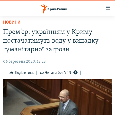
Доступність
посилання
Перейти
НОВИНИ
до
НОВИНИ
Прем’єр: українцям у Криму
основного
ВОДА.КРИМ
матеріалу
постачатимуть воду у випадку
ВІДЕО ТА ФОТО
Перейти
гуманітарної загрози
до
ПОЛІТИКА
основної
06 березень 2020, 12:23
БЛОГИ
навігації
Перейти
Поділитись
Читати без VPN
ПОГЛЯД
до
ІНТЕРВ'Ю
пошуку
ВСЕ ЗА ДЕНЬ
СПЕЦПРОЕКТИ
ЯК ОБІЙТИ БЛОКУВАННЯ
ДЕПОРТАЦІЯ