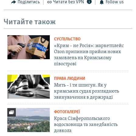
Поділитись
Читати без VPN
Follow us
Читайте також
СУСПІЛЬСТВО
«Крим – не Росія»: маркетплейс
Ozon припинив прийом нових
замовлень на Кримському
півострові
ПРАВА ЛЮДИНИ
Мить – і ти шпигун. Як у
кримських судах розглядають
звинувачення в держзраді
ФОТОГАЛЕРЕЇ
Краса Сімферопольського
водосховища та занедбаність
довкола