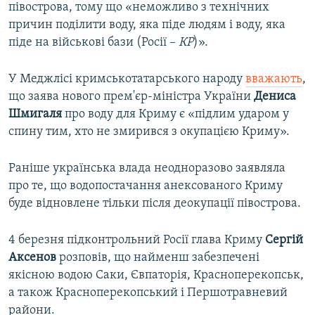
півострова, тому що «неможливо з технічних
причин поділити воду, яка піде людям і воду, яка
піде на військові бази (Росії –
КР
)».
У Меджлісі кримськотатарського народу
вважають
,
що заява нового прем'єр-міністра України
Дениса
Шмигаля
про воду для Криму є «підлим ударом у
спину тим, хто не змирився з окупацією Криму».
Раніше українська влада неодноразово заявляла
про те, що водопостачання анексованого Криму
буде відновлене тільки після деокупації півострова.
4 березня підконтрольний Росії глава Криму
Сергій
Аксенов
розповів, що найменш забезпечені
якісною водою Саки, Євпаторія, Красноперекопськ,
а також Красноперекопський і Першотравневий
райони.