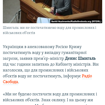
ВІДЕОУРОКИ «ELIFBE»
Русский
СВІДЧЕННЯ ОКУПАЦІЇ
Qırımtatar
УКРАЇНСЬКА ПРОБЛЕМА КРИМУ
Шмигаль: ми не постачатимемо воду для промислових і
ДОЛУЧАЙСЯ!
ІНФОГРАФІКА
військових об’єктів
Українцям в анексованому Росією Криму
Усі сайти RFE/RL
постачатимуть воду у випадку гуманітарної
загрози, заявив прем’єр-міністр
Денис Шмигаль
під час години запитань до Кабінету міністрів. Він
наголосив, що для промислових і військових
об’єктів воду не постачатимуть, інформує
Радіо
Свобода
.
«Ми не будемо постачати воду для промислових і
військових об’єктів. Знак оклику. І на цьому ми