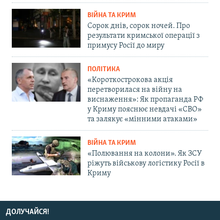
ВІЙНА ТА КРИМ
Сорок днів, сорок ночей. Про
результати кримської операції з
примусу Росії до миру
ПОЛІТИКА
«Короткострокова акція
перетворилася на війну на
виснаження»: Як пропаганда РФ
у Криму пояснює невдачі «СВО»
та залякує «мінними атаками»
ВІЙНА ТА КРИМ
«Полювання на колони». Як ЗСУ
ріжуть військову логістику Росії в
Криму
ДОЛУЧАЙСЯ!