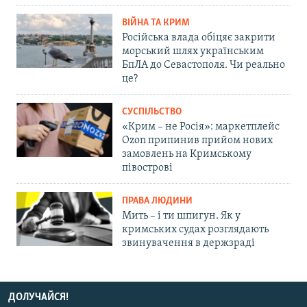
ВІЙНА ТА КРИМ
Російська влада обіцяє закрити
морський шлях українським
БпЛА до Севастополя. Чи реально
це?
СУСПІЛЬСТВО
«Крим – не Росія»: маркетплейс
Ozon припинив прийом нових
замовлень на Кримському
півострові
ПРАВА ЛЮДИНИ
Мить – і ти шпигун. Як у
кримських судах розглядають
звинувачення в держзраді
ДОЛУЧАЙСЯ!