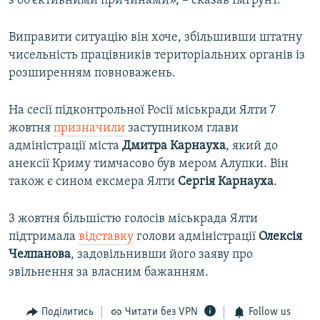
з об'єктивними причинами», – сказав Імгрунт.
Виправити ситуацію він хоче, збільшивши штатну
чисельність працівників територіальних органів із
розширенням повноважень.
На сесії підконтрольної Росії міськради Ялти 7
жовтня
призначили
заступником глави
адміністрації міста
Дмитра Карнауха
, який до
анексії Криму тимчасово був мером Алупки. Він
також є сином ексмера Ялти
Сергія Карнауха
.
3 жовтня більшістю голосів міськрада Ялти
підтримала
відставку
голови адміністрації
Олексія
Челпанова
, задовільнивши його заяву про
звільнення за власним бажанням.
Поділитись
Читати без VPN
Follow us