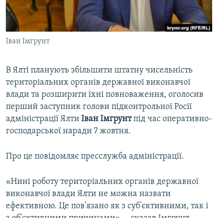
ВІДЕОУРОКИ «ELIFBE»
Русский
СВІДЧЕННЯ ОКУПАЦІЇ
Qırımtatar
Іван Імгрунт
УКРАЇНСЬКА ПРОБЛЕМА КРИМУ
ДОЛУЧАЙСЯ!
ІНФОГРАФІКА
В Ялті планують збільшити штатну чисельність
територіальних органів державної виконавчої
влади та розширити їхні повноваження, оголосив
Усі сайти RFE/RL
перший заступник голови підконтрольної Росії
адміністрації Ялти
Іван Імгрунт
під час оперативно-
господарської наради 7 жовтня.
Про це повідомляє пресслужба адміністрації.
«Нині роботу територіальних органів державної
виконавчої влади Ялти не можна назвати
ефективною. Це пов'язано як з суб'єктивними, так і