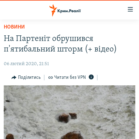
Доступність
посилання
Перейти
НОВИНИ
до
НОВИНИ
На Партеніт обрушився
основного
ВОДА.КРИМ
матеріалу
п'ятибальний шторм (+ відео)
ВІДЕО ТА ФОТО
Перейти
до
06 лютий 2020, 21:51
ПОЛІТИКА
основної
БЛОГИ
Поділитись
Читати без VPN
навігації
Перейти
ПОГЛЯД
до
ІНТЕРВ'Ю
пошуку
ВСЕ ЗА ДЕНЬ
СПЕЦПРОЕКТИ
ЯК ОБІЙТИ БЛОКУВАННЯ
ДЕПОРТАЦІЯ