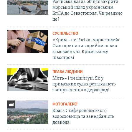
Російська влада обіцяє закрити
морський шлях українським
БпЛА до Севастополя. Чи реально
це?
СУСПІЛЬСТВО
«Крим – не Росія»: маркетплейс
Ozon припинив прийом нових
замовлень на Кримському
півострові
ПРАВА ЛЮДИНИ
Мить – і ти шпигун. Як у
кримських судах розглядають
звинувачення в держзраді
ФОТОГАЛЕРЕЇ
Краса Сімферопольського
водосховища та занедбаність
довкола