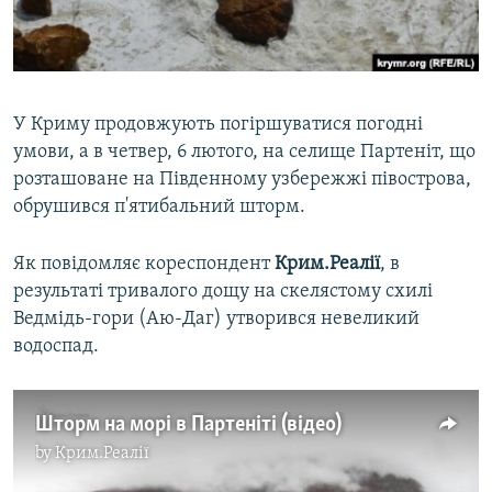
ВІДЕОУРОКИ «ELIFBE»
Русский
СВІДЧЕННЯ ОКУПАЦІЇ
Qırımtatar
УКРАЇНСЬКА ПРОБЛЕМА КРИМУ
У Криму продовжують погіршуватися погодні
ДОЛУЧАЙСЯ!
ІНФОГРАФІКА
умови, а в четвер, 6 лютого, на селище Партеніт, що
розташоване на Південному узбережжі півострова,
обрушився п'ятибальний шторм.
Усі сайти RFE/RL
Як повідомляє кореспондент
Крим.Реалії
, в
результаті тривалого дощу на скелястому схилі
Ведмідь-гори (Аю-Даг) утворився невеликий
водоспад.
Шторм на морі в Партеніті (відео)
by
Крим.Реалії