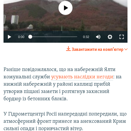
No media source currently available
Auto
0:00
0:32
270p
Завантажити на комп'ютер
360p
Auto
270p
360p
404p
404p
Раніше повідомлялося, що на набережній Ялти
комунальні служби
усувають наслідки негоди
: на
1080p
1080p
нижній набережній у районі каплиці прибій
утворив піщані замети і розтягнув захисний
бордюр із бетонних блоків.
У Гідрометцентрі Росії напередодні попередили, що
атмосферний фронт принесе на анексований Крим
сильні опади і поривчастий вітер.