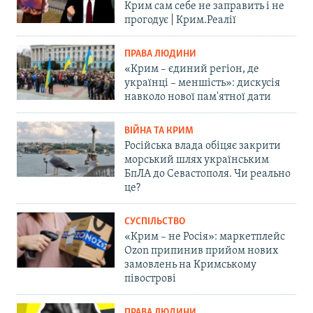
Крим сам себе не заправить і не
прогодує | Крим.Реалії
ПРАВА ЛЮДИНИ
«Крим – єдиний регіон, де
українці – меншість»: дискусія
навколо нової пам'ятної дати
ВІЙНА ТА КРИМ
Російська влада обіцяє закрити
морський шлях українським
БпЛА до Севастополя. Чи реально
це?
СУСПІЛЬСТВО
«Крим – не Росія»: маркетплейс
Ozon припинив прийом нових
замовлень на Кримському
півострові
ПРАВА ЛЮДИНИ