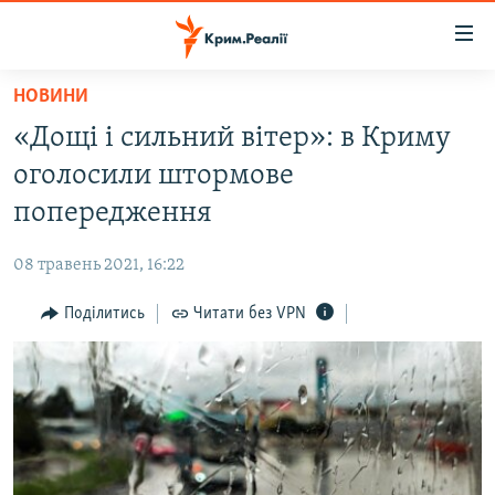
Доступність
посилання
Перейти
НОВИНИ
до
НОВИНИ
«Дощі і сильний вітер»: в Криму
основного
ВОДА.КРИМ
матеріалу
оголосили штормове
ВІДЕО ТА ФОТО
Перейти
попередження
до
ПОЛІТИКА
основної
08 травень 2021, 16:22
БЛОГИ
навігації
Перейти
Поділитись
Читати без VPN
ПОГЛЯД
до
ІНТЕРВ'Ю
пошуку
ВСЕ ЗА ДЕНЬ
СПЕЦПРОЕКТИ
ЯК ОБІЙТИ БЛОКУВАННЯ
ДЕПОРТАЦІЯ