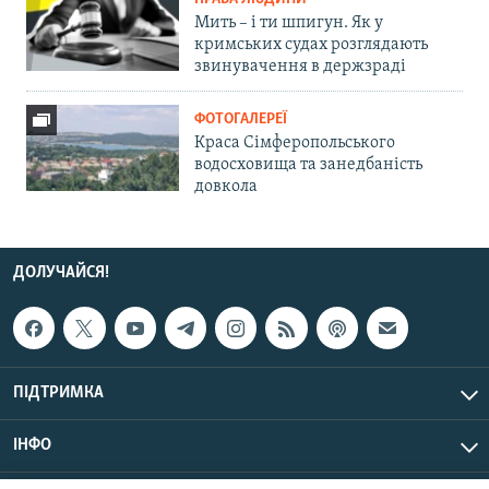
Мить – і ти шпигун. Як у
кримських судах розглядають
звинувачення в держзраді
ФОТОГАЛЕРЕЇ
Краса Сімферопольського
водосховища та занедбаність
довкола
ДОЛУЧАЙСЯ!
ПІДТРИМКА
ІНФО