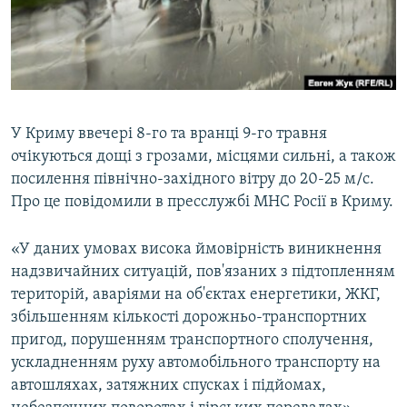
ВІДЕОУРОКИ «ELIFBE»
Русский
СВІДЧЕННЯ ОКУПАЦІЇ
Qırımtatar
УКРАЇНСЬКА ПРОБЛЕМА КРИМУ
ДОЛУЧАЙСЯ!
ІНФОГРАФІКА
У Криму ввечері 8-го та вранці 9-го травня
очікуються дощі з грозами, місцями сильні, а також
посилення північно-західного вітру до 20-25 м/с.
Усі сайти RFE/RL
Про це повідомили в пресслужбі МНС Росії в Криму.
«У даних умовах висока ймовірність виникнення
надзвичайних ситуацій, пов'язаних з підтопленням
територій, аваріями на об'єктах енергетики, ЖКГ,
збільшенням кількості дорожньо-транспортних
пригод, порушенням транспортного сполучення,
ускладненням руху автомобільного транспорту на
автошляхах, затяжних спусках і підйомах,