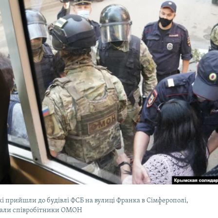
і прийшли до будівлі ФСБ на вулиці Франка в Сімферополі,
али співробітники ОМОН