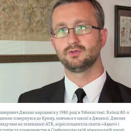
нверович Джелял народився у 1980 році в Узбекистані. В кінці 80-х
одиною повернувся до Криму, навчався в школі в Джанкої. Джелял
ведучим на телеканалі ATR, кореспондентом газети «Авдет» і
історію та правознавство в Сімферопольській міжнародній школі.