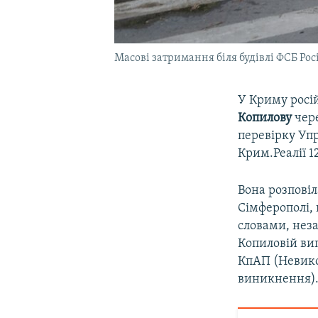
Масові затримання біля будівлі ФСБ Росі
У Криму росі
Копилову
чере
перевірку Упр
Крим.Реалії 1
Вона розповіл
Сімферополі, 
словами, незаб
Копиловій вип
КпАП (Невикон
виникнення)