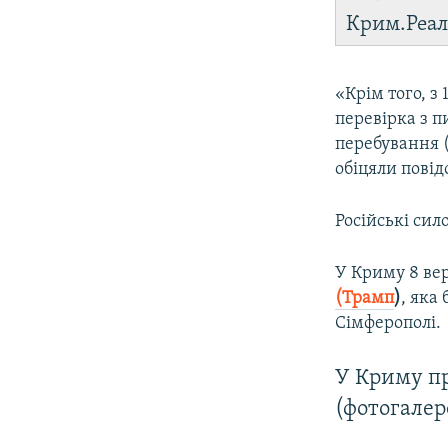
Крим.Реал
«Крім того, з
перевірка з 
перебування (
обіцяли повід
Російські сил
У Криму 8 вер
(Трамп
)
, яка
Сімферополі.
У Криму пр
(фотогалер