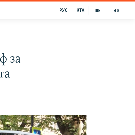
РУС
КТА
ф за
та