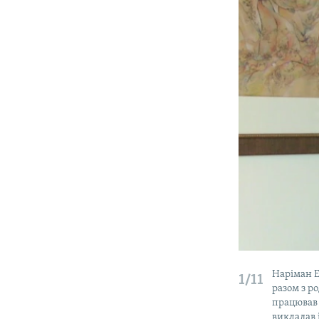
Наріман Е
1/11
разом з р
працював 
викладав 