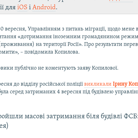
ії для
iOS
і
Android
.
 10 вересня, Управлінням з питань міграції, щодо мене 
питання «дотримання іноземним громадянином режи
проживання) на території Росії». Про результати пере
омити», – повідомила Копилова.
овики публічно не коментують заяву Копилової.
есня до відділу російської поліції
викликали
Ірину Коп
 була серед затриманих 4 вересня під будівлею управлін
ойшли масові затримання біля будівлі ФСБ:
ея)