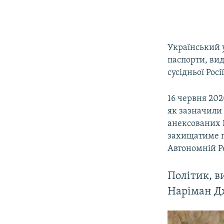
Український у
паспорти, вид
сусідньої Росії
16 червня 202
як зазначили 
анексованих К
захищатиме пр
Автономній Ре
Політик, в
Наріман Д