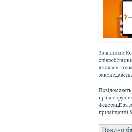
За даними Коп
співробітники
якихось захо
законодавств
Повідомляєть
правопорушенн
Федерації за
приміщенні бе
Новини бе