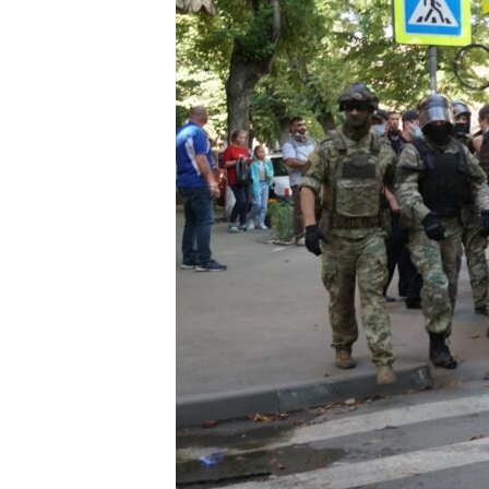
ВІДЕОУРОКИ «ELIFBE»
СВІДЧЕННЯ ОКУПАЦІЇ
УКРАЇНСЬКА ПРОБЛЕМА КРИМУ
ІНФОГРАФІКА