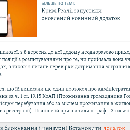
БІЛЬШЕ ПО ТЕМІ:
Крим.Реалії запустили
оновлений новинний додаток
илової, з 8 вересня до неї додому неодноразово прих
 поліції з розпитуваннями про те, чи приймала вона уч
дах, а також з питань перевірки дотримання міграційн
а.
ся, що їй виписали ще один протокол про адміністрати
я за ч. 1 ст. 19.15 КоАП (Проживання громадянина Ро
 місцем перебування або за місцем проживання в житл
з реєстрації). Пізніше їй призначили штраф – 3 тисячі 
з блокування і цензури! Встановити
додаток