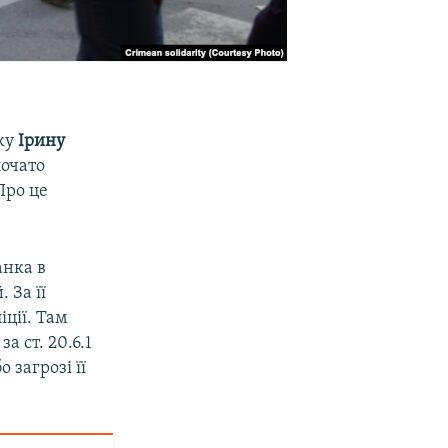
нку
Ірину
почато
Про це
анка в
 За її
іції. Там
 ст. 20.6.1
загрозі її