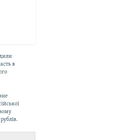
одили
асть в
ого
вне
сійської
овому
рублів.