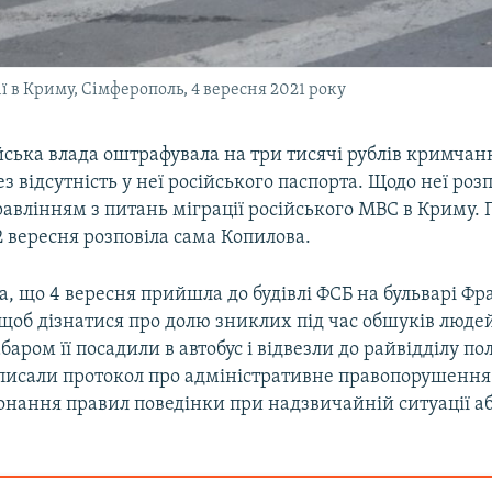
ї в Криму, Сімферополь, 4 вересня 2021 року
йська влада оштрафувала на три тисячі рублів кримча
з відсутність у неї російського паспорта. Щодо неї роз
авлінням з питань міграції російського МВС в Криму. 
2 вересня розповіла сама Копилова.
а, що 4 вересня прийшла до будівлі ФСБ на бульварі Фр
щоб дізнатися про долю зниклих під час обшуків людей.
аром її посадили в автобус і відвезли до райвідділу пол
исали протокол про адміністративне правопорушення за
ання правил поведінки при надзвичайній ситуації або 
.