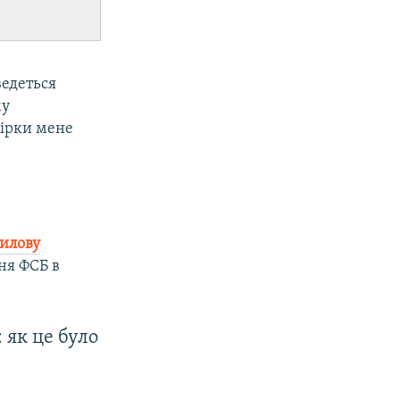
ведеться
му
вірки мене
илову
ня ФСБ в
 як це було