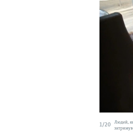
Людей, як
1/20
затримув