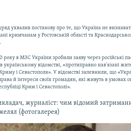
ряд ухвалив постанову про те, що Україна не визнават
ані кримчанам у Ростовській області та Краснодарсько
.
0 року в МЗС України зробили заяву через російські па
в українському відомстві, «протиправно нав'язані жи
риму і Севастополя». У відомстві запевнили, що «Укр
ава й інтереси своїх громадян, які живуть в умовах ок
спубліці Крим і Севастополі».
икладач, журналіст: чим відомий затриман
желял (фотогалерея)