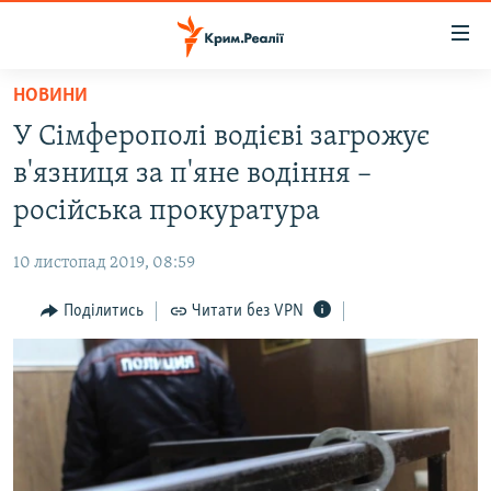
Доступність
посилання
Перейти
НОВИНИ
до
НОВИНИ
У Сімферополі водієві загрожує
основного
ВОДА.КРИМ
матеріалу
в'язниця за п'яне водіння –
ВІДЕО ТА ФОТО
Перейти
російська прокуратура
до
ПОЛІТИКА
основної
10 листопад 2019, 08:59
БЛОГИ
навігації
Перейти
Поділитись
Читати без VPN
ПОГЛЯД
до
ІНТЕРВ'Ю
пошуку
ВСЕ ЗА ДЕНЬ
СПЕЦПРОЕКТИ
ЯК ОБІЙТИ БЛОКУВАННЯ
ДЕПОРТАЦІЯ