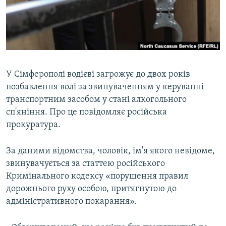
ВІДЕОУРОКИ «ELIFBE»
Русский
СВІДЧЕННЯ ОКУПАЦІЇ
Qırımtatar
УКРАЇНСЬКА ПРОБЛЕМА КРИМУ
ДОЛУЧАЙСЯ!
ІНФОГРАФІКА
У Сімферополі водієві загрожує до двох років
позбавлення волі за звинуваченням у керуванні
транспортним засобом у стані алкогольного
Усі сайти RFE/RL
сп'яніння. Про це повідомляє російська
прокуратура.
За даними відомства, чоловік, ім'я якого невідоме,
звинувачується за статтею російського
Кримінального кодексу «порушення правил
дорожнього руху особою, притягнутою до
адміністративного покарання».