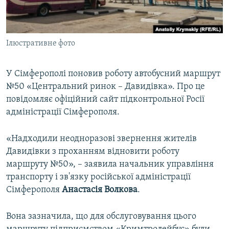
ВІДЕОУРОКИ «ELIFBE»
Русский
СВІДЧЕННЯ ОКУПАЦІЇ
Qırımtatar
Ілюстративне фото
УКРАЇНСЬКА ПРОБЛЕМА КРИМУ
ДОЛУЧАЙСЯ!
ІНФОГРАФІКА
У Сімферополі поновив роботу автобусний маршрут
№50 «Центральний ринок – Давидівка». Про це
повідомляє офіційний сайт підконтрольної Росії
Усі сайти RFE/RL
адміністрації Сімферополя.
«Надходили неодноразові звернення жителів
Давидівки з проханням відновити роботу
маршруту №50», – заявила начальник управління
транспорту і зв'язку російської адміністрації
Сімферополя
Анастасія Волкова
.
Вона зазначила, що для обслуговування цього