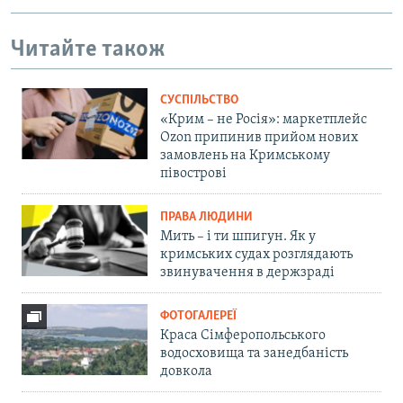
Читайте також
СУСПІЛЬСТВО
«Крим – не Росія»: маркетплейс
Ozon припинив прийом нових
замовлень на Кримському
півострові
ПРАВА ЛЮДИНИ
Мить – і ти шпигун. Як у
кримських судах розглядають
звинувачення в держзраді
ФОТОГАЛЕРЕЇ
Краса Сімферопольського
водосховища та занедбаність
довкола