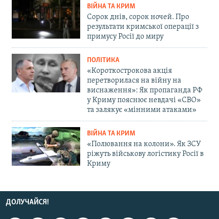
ВІЙНА ТА КРИМ
Сорок днів, сорок ночей. Про
результати кримської операції з
примусу Росії до миру
ПОЛІТИКА
«Короткострокова акція
перетворилася на війну на
виснаження»: Як пропаганда РФ
у Криму пояснює невдачі «СВО»
та залякує «мінними атаками»
ВІЙНА ТА КРИМ
«Полювання на колони». Як ЗСУ
ріжуть військову логістику Росії в
Криму
ДОЛУЧАЙСЯ!