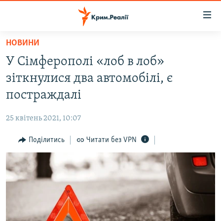
Доступність
посилання
Перейти
НОВИНИ
до
НОВИНИ
У Сімферополі «лоб в лоб»
основного
ВОДА.КРИМ
матеріалу
зіткнулися два автомобілі, є
ВІДЕО ТА ФОТО
Перейти
постраждалі
до
ПОЛІТИКА
основної
25 квітень 2021, 10:07
БЛОГИ
навігації
Перейти
Поділитись
Читати без VPN
ПОГЛЯД
до
ІНТЕРВ'Ю
пошуку
ВСЕ ЗА ДЕНЬ
СПЕЦПРОЕКТИ
ЯК ОБІЙТИ БЛОКУВАННЯ
ДЕПОРТАЦІЯ