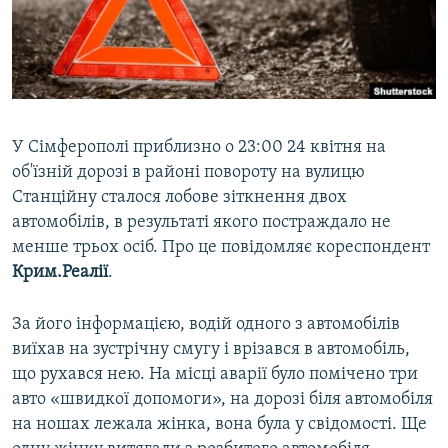
ВІДЕОУРОКИ «ELIFBE»
Русский
СВІДЧЕННЯ ОКУПАЦІЇ
Qırımtatar
УКРАЇНСЬКА ПРОБЛЕМА КРИМУ
ДОЛУЧАЙСЯ!
ІНФОГРАФІКА
У Сімферополі приблизно о 23:00 24 квітня на
об'їзній дорозі в районі повороту на вулицю
Станційну сталося лобове зіткнення двох
Усі сайти RFE/RL
автомобілів, в результаті якого постраждало не
менше трьох осіб. Про це повідомляє кореспондент
Крим.Реалії
.
За його інформацією, водій одного з автомобілів
виїхав на зустрічну смугу і врізався в автомобіль,
що рухався нею. На місці аварії було помічено три
авто «швидкої допомоги», на дорозі біля автомобіля
на ношах лежала жінка, вона була у свідомості. Ще