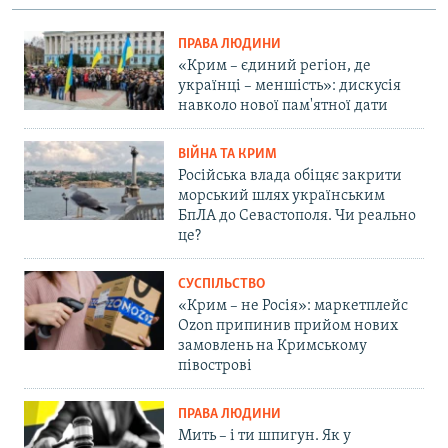
ПРАВА ЛЮДИНИ
«Крим – єдиний регіон, де
українці – меншість»: дискусія
навколо нової пам'ятної дати
ВІЙНА ТА КРИМ
Російська влада обіцяє закрити
морський шлях українським
БпЛА до Севастополя. Чи реально
це?
СУСПІЛЬСТВО
«Крим – не Росія»: маркетплейс
Ozon припинив прийом нових
замовлень на Кримському
півострові
ПРАВА ЛЮДИНИ
Мить – і ти шпигун. Як у