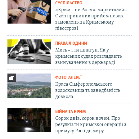
СУСПІЛЬСТВО
«Крим – не Росія»: маркетплейс
Ozon припинив прийом нових
замовлень на Кримському
півострові
ПРАВА ЛЮДИНИ
Мить – і ти шпигун. Як у
кримських судах розглядають
звинувачення в держзраді
ФОТОГАЛЕРЕЇ
Краса Сімферопольського
водосховища та занедбаність
довкола
ВІЙНА ТА КРИМ
Сорок днів, сорок ночей. Про
результати кримської операції з
примусу Росії до миру