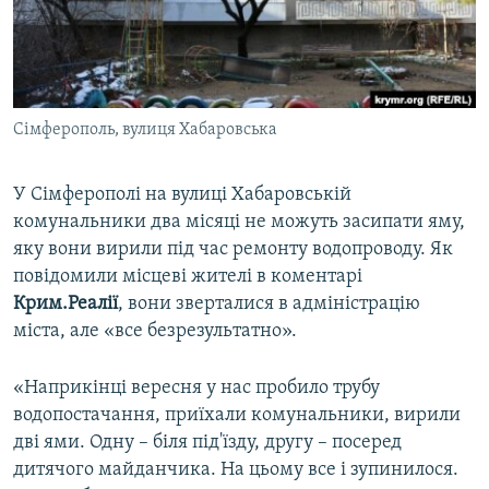
ВІДЕОУРОКИ «ELIFBE»
Русский
СВІДЧЕННЯ ОКУПАЦІЇ
Qırımtatar
УКРАЇНСЬКА ПРОБЛЕМА КРИМУ
Сімферополь, вулиця Хабаровська
ДОЛУЧАЙСЯ!
ІНФОГРАФІКА
У Сімферополі на вулиці Хабаровській
комунальники два місяці не можуть засипати яму,
Усі сайти RFE/RL
яку вони вирили під час ремонту водопроводу. Як
повідомили місцеві жителі в коментарі
Крим.Реалії
, вони зверталися в адміністрацію
міста, але «все безрезультатно».
«Наприкінці вересня у нас пробило трубу
водопостачання, приїхали комунальники, вирили
дві ями. Одну – біля під'їзду, другу – посеред
дитячого майданчика. На цьому все і зупинилося.