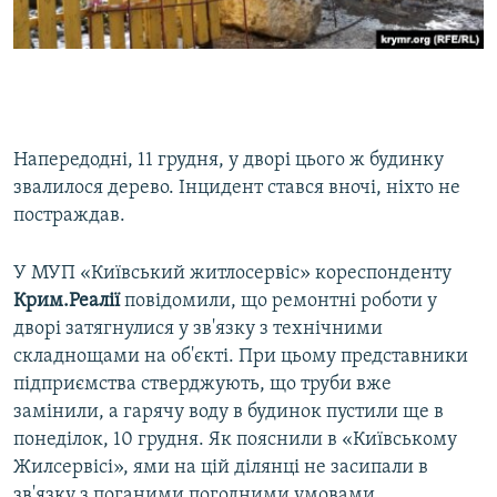
Напередодні, 11 грудня, у дворі цього ж будинку
звалилося дерево. Інцидент стався вночі, ніхто не
постраждав.
У МУП «Київський житлосервіс» кореспонденту
Крим.Реалії
повідомили, що ремонтні роботи у
дворі затягнулися у зв'язку з технічними
складнощами на об'єкті. При цьому представники
підприємства стверджують, що труби вже
замінили, а гарячу воду в будинок пустили ще в
понеділок, 10 грудня. Як пояснили в «Київському
Жилсервісі», ями на цій ділянці не засипали в
зв'язку з поганими погодними умовами.