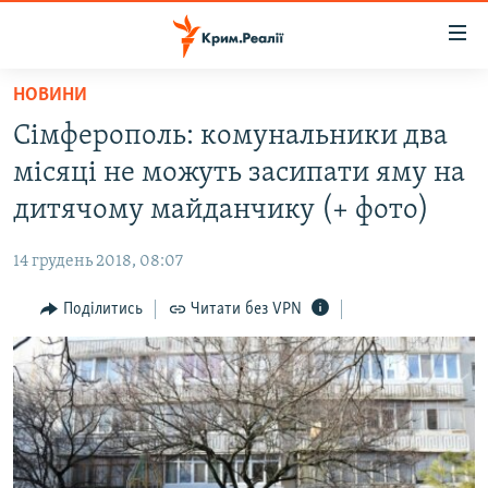
Доступність
посилання
Перейти
НОВИНИ
до
НОВИНИ
Сімферополь: комунальники два
основного
ВОДА.КРИМ
матеріалу
місяці не можуть засипати яму на
ВІДЕО ТА ФОТО
Перейти
дитячому майданчику (+ фото)
до
ПОЛІТИКА
основної
14 грудень 2018, 08:07
БЛОГИ
навігації
Перейти
Поділитись
Читати без VPN
ПОГЛЯД
до
ІНТЕРВ'Ю
пошуку
ВСЕ ЗА ДЕНЬ
СПЕЦПРОЕКТИ
ЯК ОБІЙТИ БЛОКУВАННЯ
ДЕПОРТАЦІЯ