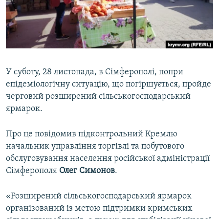
ВІДЕОУРОКИ «ELIFBE»
Русский
СВІДЧЕННЯ ОКУПАЦІЇ
Qırımtatar
УКРАЇНСЬКА ПРОБЛЕМА КРИМУ
ДОЛУЧАЙСЯ!
ІНФОГРАФІКА
У суботу, 28 листопада, в Сімферополі, попри
епідеміологічну ситуацію, що погіршується, пройде
черговий розширений сільськогосподарський
Усі сайти RFE/RL
ярмарок.
Про це повідомив підконтрольний Кремлю
начальник управління торгівлі та побутового
обслуговування населення російської адміністрації
Сімферополя
Олег Симонов
.
«Розширений сільськогосподарський ярмарок
організований із метою підтримки кримських