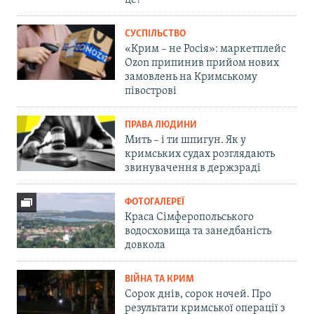
це?
СУСПІЛЬСТВО
«Крим – не Росія»: маркетплейс
Ozon припинив прийом нових
замовлень на Кримському
півострові
ПРАВА ЛЮДИНИ
Мить – і ти шпигун. Як у
кримських судах розглядають
звинувачення в держзраді
ФОТОГАЛЕРЕЇ
Краса Сімферопольського
водосховища та занедбаність
довкола
ВІЙНА ТА КРИМ
Сорок днів, сорок ночей. Про
результати кримської операції з