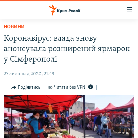
Доступність
посилання
Перейти
НОВИНИ
до
НОВИНИ
Коронавірус: влада знову
основного
ВОДА.КРИМ
матеріалу
анонсувала розширений ярмарок
ВІДЕО ТА ФОТО
Перейти
у Сімферополі
до
ПОЛІТИКА
основної
27 листопад 2020, 21:49
БЛОГИ
навігації
Перейти
Поділитись
Читати без VPN
ПОГЛЯД
до
ІНТЕРВ'Ю
пошуку
ВСЕ ЗА ДЕНЬ
СПЕЦПРОЕКТИ
ЯК ОБІЙТИ БЛОКУВАННЯ
ДЕПОРТАЦІЯ