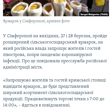
ВІДЕОУРОКИ «ELIFBE»
Русский
СВІДЧЕННЯ ОКУПАЦІЇ
Qırımtatar
Ярмарок у Сімферополі, архівне фото
УКРАЇНСЬКА ПРОБЛЕМА КРИМУ
ДОЛУЧАЙСЯ!
ІНФОГРАФІКА
У Сімферополі на вихідних, 27 і 28 березня, пройде
розширений сільськогосподарський ярмарок, на
який російська влада запрошує жителів і гостей
Усі сайти RFE/RL
півострова, попри пандемію коронавірусної
інфекції. Про це повідомила пресслужба російської
адміністрації міста.
«Запрошуємо жителів та гостей кримської столиці
відвідати ярмарок, де буде представлений
широкий асортимент сільськогосподарської
продукції. Працюватимуть торгові точки з 7:00 до
14:00», – йдеться в повідомленні.