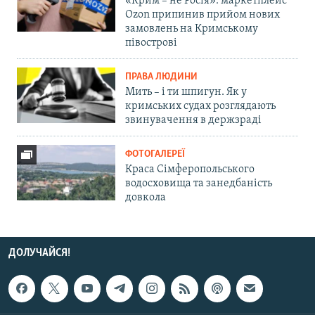
«Крим – не Росія»: маркетплейс
Ozon припинив прийом нових
замовлень на Кримському
півострові
ПРАВА ЛЮДИНИ
Мить – і ти шпигун. Як у
кримських судах розглядають
звинувачення в держзраді
ФОТОГАЛЕРЕЇ
Краса Сімферопольського
водосховища та занедбаність
довкола
ДОЛУЧАЙСЯ!