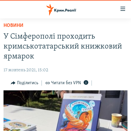
Доступність
посилання
Перейти
НОВИНИ
до
НОВИНИ
У Сімферополі проходить
основного
ВОДА.КРИМ
матеріалу
кримськотатарський книжковий
ВІДЕО ТА ФОТО
Перейти
ярмарок
до
ПОЛІТИКА
основної
17 жовтень 2021, 15:02
БЛОГИ
навігації
Перейти
Поділитись
Читати без VPN
ПОГЛЯД
до
ІНТЕРВ'Ю
пошуку
ВСЕ ЗА ДЕНЬ
СПЕЦПРОЕКТИ
ЯК ОБІЙТИ БЛОКУВАННЯ
ДЕПОРТАЦІЯ