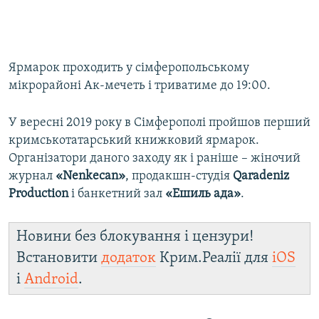
Ярмарок проходить у сімферопольському
мікрорайоні Ак-мечеть і триватиме до 19:00.
У вересні 2019 року в Сімферополі пройшов перший
кримськотатарський книжковий ярмарок.
Організатори даного заходу як і раніше – жіночий
журнал
«Nenkecan»
, продакшн-студія
Qaradeniz
Production
і банкетний зал
«Ешиль ада»
.
Новини без блокування і цензури!
Встановити
додаток
Крим.Реалії для
iOS
і
Android
.