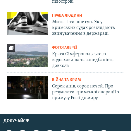
півострові
ПРАВА ЛЮДИНИ
Мить – і ти шпигун. Як у
кримських судах розглядають
звинувачення в держзраді
ФОТОГАЛЕРЕЇ
Краса Сімферопольського
водосховища та занедбаність
довкола
ВІЙНА ТА КРИМ
Сорок днів, сорок ночей. Про
результати кримської операції з
примусу Росії до миру
ДОЛУЧАЙСЯ!