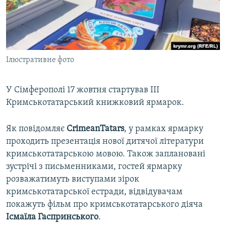
ВІДЕОУРОКИ «ELIFBE»
Русский
СВІДЧЕННЯ ОКУПАЦІЇ
Qırımtatar
УКРАЇНСЬКА ПРОБЛЕМА КРИМУ
Ілюстративне фото
ДОЛУЧАЙСЯ!
ІНФОГРАФІКА
У Сімферополі 17 жовтня стартував III
Кримськотатарський книжковий ярмарок.
Усі сайти RFE/RL
Як повідомляє
CrimeanTatars
, у рамках ярмарку
проходить презентація нової дитячої літератури
кримськотатарською мовою. Також заплановані
зустрічі з письменниками, гостей ярмарку
розважатимуть виступами зірок
кримськотатарської естради, відвідувачам
покажуть фільм про кримськотатарського діяча
Ісмаїла Гаспринського
.