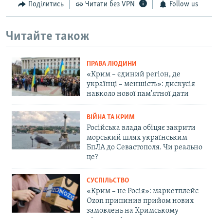
Поділитись
Читати без VPN
Follow us
Читайте також
ПРАВА ЛЮДИНИ
«Крим – єдиний регіон, де
українці – меншість»: дискусія
навколо нової пам'ятної дати
ВІЙНА ТА КРИМ
Російська влада обіцяє закрити
морський шлях українським
БпЛА до Севастополя. Чи реально
це?
СУСПІЛЬСТВО
«Крим – не Росія»: маркетплейс
Ozon припинив прийом нових
замовлень на Кримському