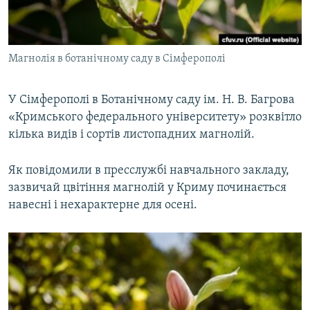
ВІДЕОУРОКИ «ELIFBE»
Русский
СВІДЧЕННЯ ОКУПАЦІЇ
Qırımtatar
Магнолія в ботанічному саду в Сімферополі
УКРАЇНСЬКА ПРОБЛЕМА КРИМУ
ДОЛУЧАЙСЯ!
ІНФОГРАФІКА
У Сімферополі в Ботанічному саду ім. Н. В. Багрова
«Кримського федерального університету» розквітло
кілька видів і сортів листопадних магнолій.
Усі сайти RFE/RL
Як повідомили в пресслужбі навчального закладу,
зазвичай цвітіння магнолій у Криму починається
навесні і нехарактерне для осені.