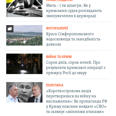
ПРАВА ЛЮДИНИ
Мить – і ти шпигун. Як у
кримських судах розглядають
звинувачення в держзраді
ФОТОГАЛЕРЕЇ
Краса Сімферопольського
водосховища та занедбаність
довкола
ВІЙНА ТА КРИМ
Сорок днів, сорок ночей. Про
результати кримської операції з
примусу Росії до миру
ПОЛІТИКА
«Короткострокова акція
перетворилася на війну на
виснаження»: Як пропаганда РФ
у Криму пояснює невдачі «СВО»
та залякує «мінними атаками»