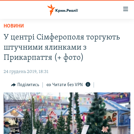
Доступність
посилання
Перейти
НОВИНИ
до
НОВИНИ
У центрі Сімферополя торгують
основного
ВОДА.КРИМ
матеріалу
штучними ялинками з
ВІДЕО ТА ФОТО
Перейти
Прикарпаття (+ фото)
до
ПОЛІТИКА
основної
24 грудень 2019, 18:31
БЛОГИ
навігації
Перейти
Поділитись
Читати без VPN
ПОГЛЯД
до
ІНТЕРВ'Ю
пошуку
ВСЕ ЗА ДЕНЬ
СПЕЦПРОЕКТИ
ЯК ОБІЙТИ БЛОКУВАННЯ
ДЕПОРТАЦІЯ