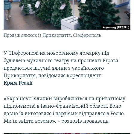
ВІДЕОУРОКИ «ELIFBE»
Русский
СВІДЧЕННЯ ОКУПАЦІЇ
Qırımtatar
УКРАЇНСЬКА ПРОБЛЕМА КРИМУ
Продаж ялинок із Прикарпаття, Сімферополь
ДОЛУЧАЙСЯ!
ІНФОГРАФІКА
У Сімферополі на новорічному ярмарку під
будівлею музичного театру на проспекті Кірова
Усі сайти RFE/RL
продаються штучні ялини з українського
Прикарпаття, повідомляє кореспондент
Крим.Реалії
.
«Українські ялинки виробляються на приватному
підприємстві в Івано-Франківській області. Воно
давно їх виготовляє і партіями відправляє в Росію.
Ми їх звідти веземо», – розповів продавець.