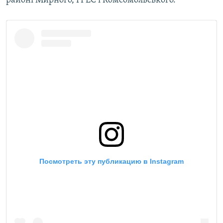
районі Мирного, ГРЕС і Комсомольського.
ВІДЕОУРОКИ «ELIFBE»
Русский
СВІДЧЕННЯ ОКУПАЦІЇ
Qırımtatar
УКРАЇНСЬКА ПРОБЛЕМА КРИМУ
ДОЛУЧАЙСЯ!
ІНФОГРАФІКА
Усі сайти RFE/RL