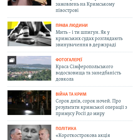
замовлень на Кримському
півострові
ПРАВА ЛЮДИНИ
Мить – і ти шпигун. Як у
кримських судах розглядають
звинувачення в держзраді
ФОТОГАЛЕРЕЇ
Краса Сімферопольського
водосховища та занедбаність
довкола
ВІЙНА ТА КРИМ
Сорок днів, сорок ночей. Про
результати кримської операції з
примусу Росії до миру
ПОЛІТИКА
«Короткострокова акція