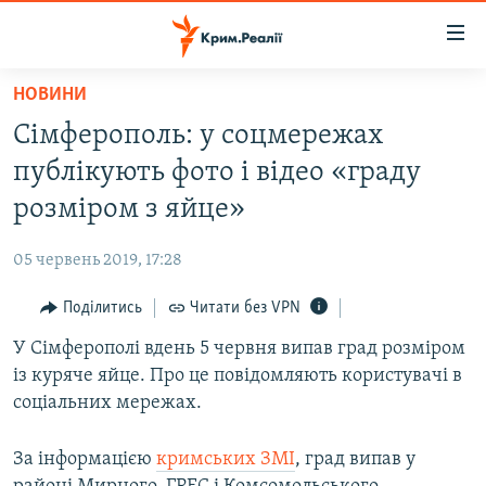
Доступність
посилання
Перейти
НОВИНИ
до
НОВИНИ
Сімферополь: у соцмережах
основного
ВОДА.КРИМ
матеріалу
публікують фото і відео «граду
ВІДЕО ТА ФОТО
Перейти
розміром з яйце»
до
ПОЛІТИКА
основної
05 червень 2019, 17:28
БЛОГИ
навігації
Перейти
Поділитись
Читати без VPN
ПОГЛЯД
до
У Сімферополі вдень 5 червня випав град розміром
ІНТЕРВ'Ю
пошуку
із куряче яйце. Про це повідомляють користувачі в
ВСЕ ЗА ДЕНЬ
соціальних мережах.
СПЕЦПРОЕКТИ
За інформацією
кримських ЗМІ
, град випав у
ЯК ОБІЙТИ БЛОКУВАННЯ
ДЕПОРТАЦІЯ