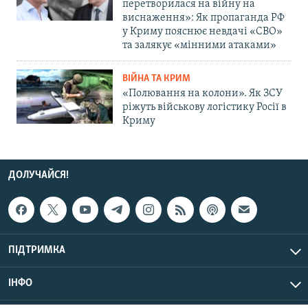
перетворилася на війну на
виснаження»: Як пропаганда РФ
у Криму пояснює невдачі «СВО»
та залякує «мінними атаками»
ВІЙНА ТА КРИМ
«Полювання на колони». Як ЗСУ
ріжуть військову логістику Росії в
Криму
ДОЛУЧАЙСЯ!
ПІДТРИМКА
ІНФО