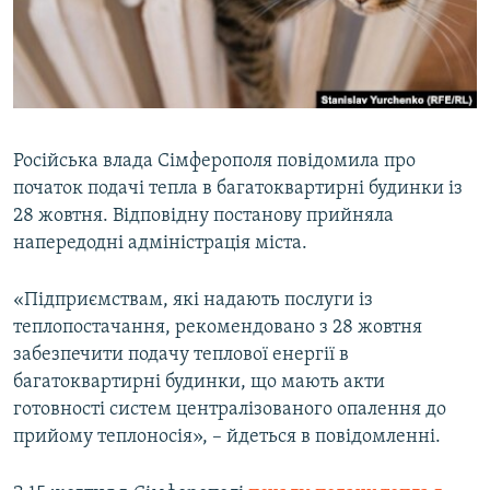
ВІДЕОУРОКИ «ELIFBE»
Русский
СВІДЧЕННЯ ОКУПАЦІЇ
Qırımtatar
УКРАЇНСЬКА ПРОБЛЕМА КРИМУ
ДОЛУЧАЙСЯ!
ІНФОГРАФІКА
Російська влада Сімферополя повідомила про
початок подачі тепла в багатоквартирні будинки із
28 жовтня. Відповідну постанову прийняла
Усі сайти RFE/RL
напередодні адміністрація міста.
«Підприємствам, які надають послуги із
теплопостачання, рекомендовано з 28 жовтня
забезпечити подачу теплової енергії в
багатоквартирні будинки, що мають акти
готовності систем централізованого опалення до
прийому теплоносія», – йдеться в повідомленні.