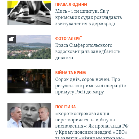
ПРАВА ЛЮДИНИ
Мить – і ти шпигун. Як у
кримських судах розглядають
звинувачення в держзраді
ФОТОГАЛЕРЕЇ
Краса Сімферопольського
водосховища та занедбаність
довкола
ВІЙНА ТА КРИМ
Сорок днів, сорок ночей. Про
результати кримської операції з
примусу Росії до миру
ПОЛІТИКА
«Короткострокова акція
перетворилася на війну на
виснаження»: Як пропаганда РФ
у Криму пояснює невдачі «СВО»
та залякує «мінними атаками»