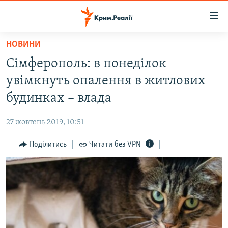
Доступність
посилання
Перейти
НОВИНИ
до
НОВИНИ
Сімферополь: в понеділок
основного
ВОДА.КРИМ
матеріалу
увімкнуть опалення в житлових
ВІДЕО ТА ФОТО
Перейти
будинках – влада
до
ПОЛІТИКА
основної
27 жовтень 2019, 10:51
БЛОГИ
навігації
Перейти
Поділитись
Читати без VPN
ПОГЛЯД
до
ІНТЕРВ'Ю
пошуку
ВСЕ ЗА ДЕНЬ
СПЕЦПРОЕКТИ
ЯК ОБІЙТИ БЛОКУВАННЯ
ДЕПОРТАЦІЯ