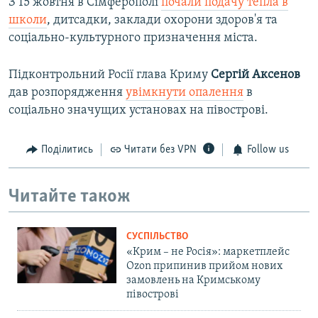
З 15 жовтня в Сімферополі
почали подачу тепла в
школи
, дитсадки, заклади охорони здоров'я та
соціально-культурного призначення міста.
Підконтрольний Росії глава Криму
Сергій Аксенов
дав розпорядження
увімкнути опалення
в
соціально значущих установах на півострові.
Поділитись
Читати без VPN
Follow us
Читайте також
СУСПІЛЬСТВО
«Крим – не Росія»: маркетплейс
Ozon припинив прийом нових
замовлень на Кримському
півострові