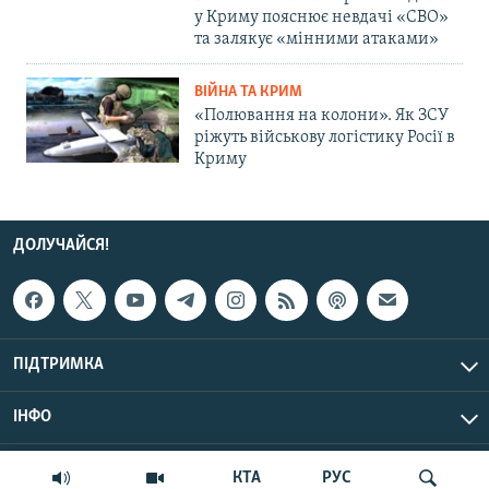
у Криму пояснює невдачі «СВО»
та залякує «мінними атаками»
ВІЙНА ТА КРИМ
«Полювання на колони». Як ЗСУ
ріжуть військову логістику Росії в
Криму
ДОЛУЧАЙСЯ!
ПІДТРИМКА
ІНФО
© Крим.Реалії, 2026 | Усі права застережено.
КТА
РУС