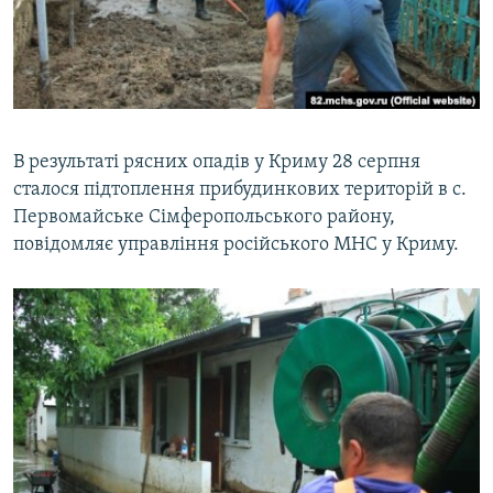
ВІДЕОУРОКИ «ELIFBE»
Русский
СВІДЧЕННЯ ОКУПАЦІЇ
Qırımtatar
УКРАЇНСЬКА ПРОБЛЕМА КРИМУ
ДОЛУЧАЙСЯ!
ІНФОГРАФІКА
В результаті рясних опадів у Криму 28 серпня
сталося підтоплення прибудинкових територій в с.
Первомайське Сімферопольського району,
Усі сайти RFE/RL
повідомляє управління російського МНС у Криму.