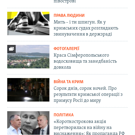
півострові
ПРАВА ЛЮДИНИ
Мить – і ти шпигун. Як у
кримських судах розглядають
звинувачення в держзраді
ФОТОГАЛЕРЕЇ
Краса Сімферопольського
водосховища та занедбаність
довкола
ВІЙНА ТА КРИМ
Сорок днів, сорок ночей. Про
результати кримської операції з
примусу Росії до миру
ПОЛІТИКА
«Короткострокова акція
перетворилася на війну на
виснаження»: Як пропаганда РФ