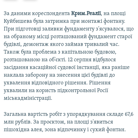
e
x
v
t
За даними кореспондента
Крим.Реалії
, на площі
i
s
Куйбишева була затримка при монтажі фонтану.
o
l
При підготовці заливки фундаменту з'ясувалося, що
u
i
на обраному місці розташований фундамент старої
s
d
будівлі, демонтаж якого займав тривалий час.
s
e
Також була проблема з капітальною будовою,
l
розташованою на об'єкті. 12 серпня відбулося
i
засідання касаційної судової інстанції, яка раніше
d
наклала заборону на знесення цієї будівлі до
e
ухвалення відповідного рішення. Рішення
ухвалили на користь підконтрольної Росії
міськадміністрації.
Загальна вартість робіт з упорядкування складе 67,6
млн рублів. За проєктом, на площі з'явиться
пішохідна алея, зона відпочинку і сухий фонтан.