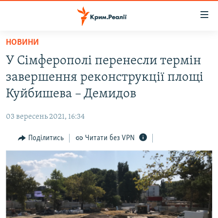
Доступність
посилання
Перейти
НОВИНИ
до
НОВИНИ
У Сімферополі перенесли термін
основного
ВОДА.КРИМ
матеріалу
завершення реконструкції площі
ВІДЕО ТА ФОТО
Перейти
Куйбишева – Демидов
до
ПОЛІТИКА
основної
03 вересень 2021, 16:34
БЛОГИ
навігації
Перейти
Поділитись
Читати без VPN
ПОГЛЯД
до
ІНТЕРВ'Ю
пошуку
ВСЕ ЗА ДЕНЬ
СПЕЦПРОЕКТИ
ЯК ОБІЙТИ БЛОКУВАННЯ
ДЕПОРТАЦІЯ