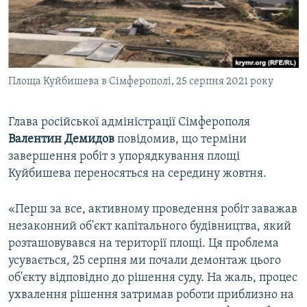
ВІДЕОУРОКИ «ELIFBE»
Русский
СВІДЧЕННЯ ОКУПАЦІЇ
Qırımtatar
УКРАЇНСЬКА ПРОБЛЕМА КРИМУ
Площа Куйбишева в Сімферополі, 25 серпня 2021 року
ДОЛУЧАЙСЯ!
ІНФОГРАФІКА
Глава російської адміністрації Сімферополя
Валентин Демидов
повідомив, що терміни
Усі сайти RFE/RL
завершення робіт з упорядкування площі
Куйбишева переносяться на середину жовтня.
«Перш за все, активному проведення робіт заважав
незаконний об'єкт капітального будівництва, який
розташовувався на території площі. Ця проблема
усувається, 25 серпня ми почали демонтаж цього
об'єкту відповідно до рішення суду. На жаль, процес
ухвалення рішення затримав роботи приблизно на