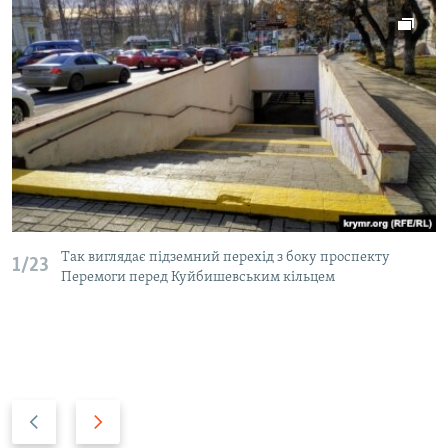
Так виглядає підземний перехід з боку проспекту
1/23
Перемоги перед Куйбишевським кільцем
P
N
r
e