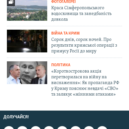
ФОТОГАЛЕРЕЇ
Краса Сімферопольського
водосховища та занедбаність
довкола
ВІЙНА ТА КРИМ
Сорок днів, сорок ночей. Про
результати кримської операції з
примусу Росії до миру
ПОЛІТИКА
«Короткострокова акція
перетворилася на війну на
виснаження»: Як пропаганда РФ
у Криму пояснює невдачі «СВО»
та залякує «мінними атаками»
ДОЛУЧАЙСЯ!