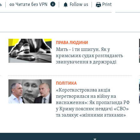
ь
Читати без VPN
Follow us
Print
ПРАВА ЛЮДИНИ
Мить – і ти шпигун. Як у
кримських судах розглядають
звинувачення в держзраді
ПОЛІТИКА
«Короткострокова акція
перетворилася на війну на
виснаження»: Як пропаганда РФ
у Криму пояснює невдачі «СВО»
та залякує «мінними атаками»