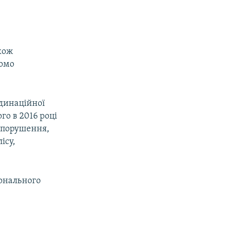
акож
домо
рдинаційної
го в 2016 році
і порушення,
ісу,
онального