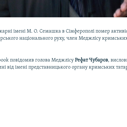
ікарні імені М. О. Семашка в Сімферополі помер активі
рського національного руху, член Меджлісу кримськи
ebook повідомив голова Меджлісу
Рефат Чубаров
, висло
ині від імені представницького органу кримських тата