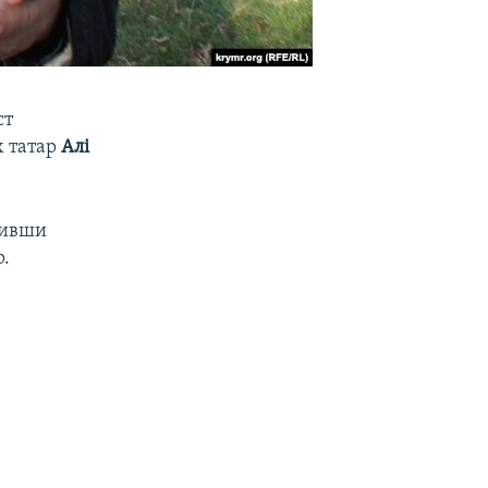
ст
х татар
Алі
вивши
р.