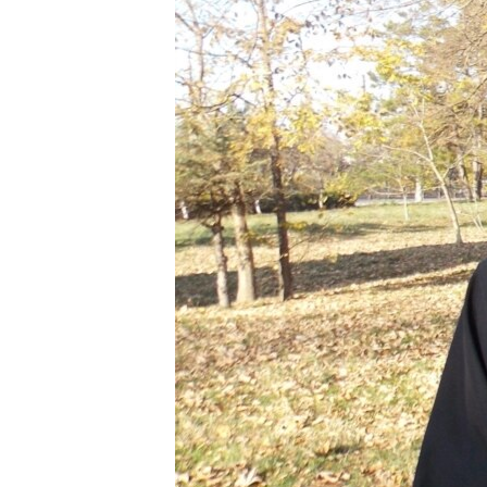
ВІДЕОУРОКИ «ELIFBE»
СВІДЧЕННЯ ОКУПАЦІЇ
УКРАЇНСЬКА ПРОБЛЕМА КРИМУ
ІНФОГРАФІКА