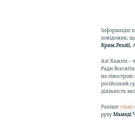
Інформацію п
повідомив, що
Крим.Реалії
, 
Алі Хамзін –
Ради Всесвітн
на півострові
російський су
діяльність як
Раніше
стало
руху
Мамеді 