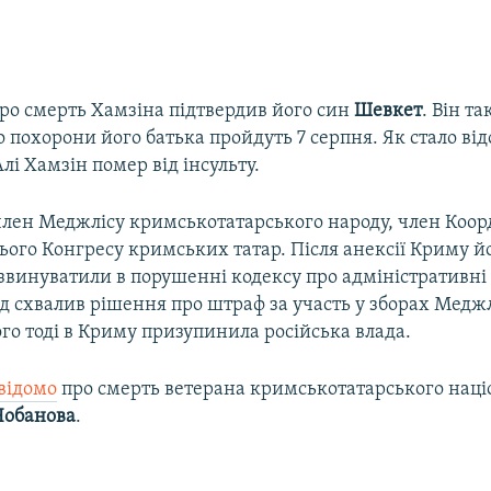
ро смерть Хамзіна підтвердив його син
Шевкет
. Він т
 похорони його батька пройдуть 7 серпня. Як стало ві
Алі Хамзін помер від інсульту.
 член Меджлісу кримськотатарського народу, член Коо
ього Конгресу кримських татар. Після анексії Криму йо
 звинуватили в порушенні кодексу про адміністративн
д схвалив рішення про штраф за участь у зборах Меджл
ого тоді в Криму призупинила російська влада.
 відомо
про смерть ветерана кримськотатарського наці
Чобанова
.