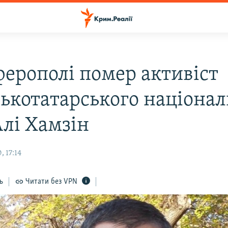
ферополі помер активіст
ькотатарського націонал
Алі Хамзін
 17:14
ь
Читати без VPN