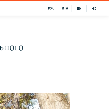
РУС
КТА
ьного