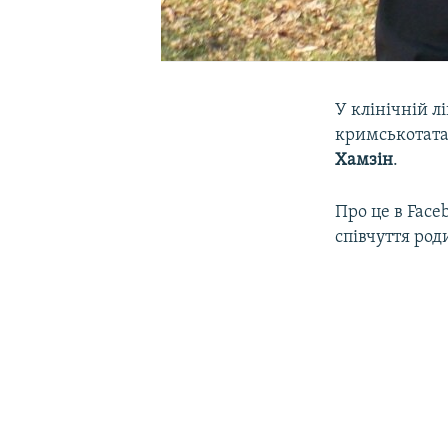
У клінічній л
кримськотата
Хамзін
.
Про це в Fac
співчуття род