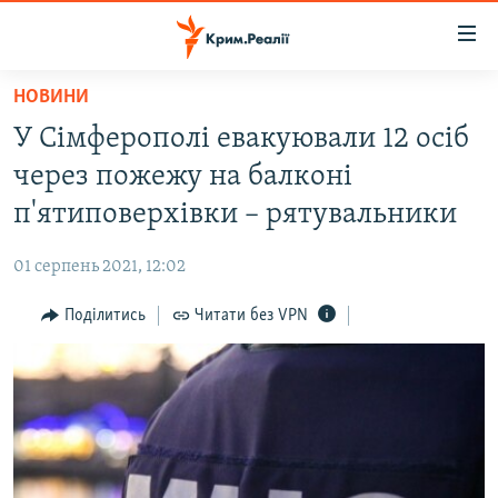
Доступність
посилання
Перейти
НОВИНИ
до
НОВИНИ
У Сімферополі евакуювали 12 осіб
основного
ВОДА.КРИМ
матеріалу
через пожежу на балконі
ВІДЕО ТА ФОТО
Перейти
п'ятиповерхівки – рятувальники
до
ПОЛІТИКА
основної
01 серпень 2021, 12:02
БЛОГИ
навігації
Перейти
Поділитись
Читати без VPN
ПОГЛЯД
до
ІНТЕРВ'Ю
пошуку
ВСЕ ЗА ДЕНЬ
СПЕЦПРОЕКТИ
ЯК ОБІЙТИ БЛОКУВАННЯ
ДЕПОРТАЦІЯ