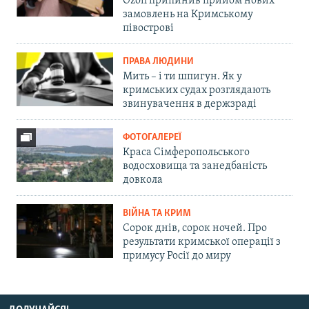
Ozon припинив прийом нових
замовлень на Кримському
півострові
ПРАВА ЛЮДИНИ
Мить – і ти шпигун. Як у
кримських судах розглядають
звинувачення в держзраді
ФОТОГАЛЕРЕЇ
Краса Сімферопольського
водосховища та занедбаність
довкола
ВІЙНА ТА КРИМ
Сорок днів, сорок ночей. Про
результати кримської операції з
примусу Росії до миру