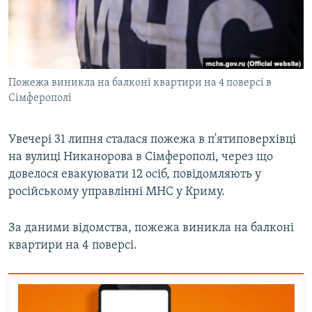
ВІДЕОУРОКИ «ELIFBE»
Русский
СВІДЧЕННЯ ОКУПАЦІЇ
Qırımtatar
УКРАЇНСЬКА ПРОБЛЕМА КРИМУ
Пожежа виникла на балконі квартири на 4 поверсі в
ДОЛУЧАЙСЯ!
ІНФОГРАФІКА
Сімферополі
Увечері 31 липня сталася пожежа в п'ятиповерхівці
Усі сайти RFE/RL
на вулиці Никанорова в Сімферополі, через що
довелося евакуювати 12 осіб, повідомляють у
російському управлінні МНС у Криму.
За даними відомства, пожежа виникла на балконі
квартири на 4 поверсі.