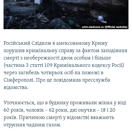
ВІДЕОУРОКИ «ELIFBE»
Русский
СВІДЧЕННЯ ОКУПАЦІЇ
Qırımtatar
УКРАЇНСЬКА ПРОБЛЕМА КРИМУ
ДОЛУЧАЙСЯ!
ІНФОГРАФІКА
Російський Слідком в анексованому Криму
порушив кримінальну справу за фактом заподіяння
смерті з необережності двом особам і більше
Усі сайти RFE/RL
(частина 3 статті 109 Кримінального кодексу Росії)
через загибель чотирьох осіб на пожежі в
Сімферополі. Про це повідомила пресслужба
відомства.
Уточнюється, що в будинку проживали жінка у віці
60 років, чоловік – 62 роки, дві онучки – 18 і 20
років. Причиною смерті у відомстві вважають
отруєння чадним газом.