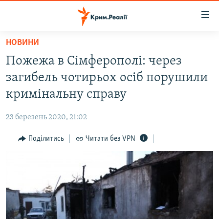
Доступність
посилання
Перейти
НОВИНИ
до
НОВИНИ
Пожежа в Сімферополі: через
основного
ВОДА.КРИМ
матеріалу
загибель чотирьох осіб порушили
ВІДЕО ТА ФОТО
Перейти
кримінальну справу
до
ПОЛІТИКА
основної
23 березень 2020, 21:02
БЛОГИ
навігації
Перейти
Поділитись
Читати без VPN
ПОГЛЯД
до
ІНТЕРВ'Ю
пошуку
ВСЕ ЗА ДЕНЬ
СПЕЦПРОЕКТИ
ЯК ОБІЙТИ БЛОКУВАННЯ
ДЕПОРТАЦІЯ