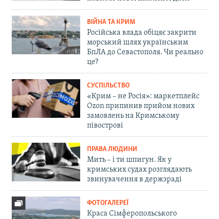
ВІЙНА ТА КРИМ
Російська влада обіцяє закрити
морський шлях українським
БпЛА до Севастополя. Чи реально
це?
СУСПІЛЬСТВО
«Крим – не Росія»: маркетплейс
Ozon припинив прийом нових
замовлень на Кримському
півострові
ПРАВА ЛЮДИНИ
Мить – і ти шпигун. Як у
кримських судах розглядають
звинувачення в держзраді
ФОТОГАЛЕРЕЇ
Краса Сімферопольського