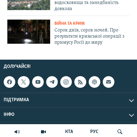
водосховища та занедбаність
довкола
ВІЙНА ТА КРИМ
Сорок днів, сорок ночей. Про
результати кримської операції з
примусу Росії до миру
ДОЛУЧАЙСЯ!
ПІДТРИМКА
ІНФО
© Крим.Реалії, 2026 | Усі права застережено.
КТА
РУС