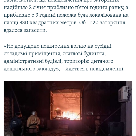
Зазначається, що повідомлення про загоряння
ВІДЕОУРОКИ «ELIFBE»
надійшло 2 січня приблизно п'ятої години ранку, а
Русский
приблизно о 9 годині пожежа була локалізована на
СВІДЧЕННЯ ОКУПАЦІЇ
Qırımtatar
площі 930 квадратних метрів. Об 11:20 загоряння
УКРАЇНСЬКА ПРОБЛЕМА КРИМУ
вдалося загасити.
ДОЛУЧАЙСЯ!
ІНФОГРАФІКА
«Не допущено поширення вогню на сусідні
складські приміщення, житлові будинки,
адміністративні будівлі, територію дитячого
Усі сайти RFE/RL
дошкільного закладу», – йдеться в повідомленні.