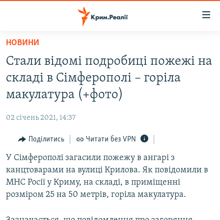
Доступність
посилання
Перейти
НОВИНИ
до
НОВИНИ
Стали відомі подробиці пожежі на
основного
ВОДА.КРИМ
матеріалу
складі в Сімферополі – горіла
ВІДЕО ТА ФОТО
Перейти
макулатура (+фото)
до
ПОЛІТИКА
основної
02 січень 2021, 14:37
БЛОГИ
навігації
Перейти
Поділитись
Читати без VPN
ПОГЛЯД
до
У Сімферополі загасили пожежу в ангарі з
ІНТЕРВ'Ю
пошуку
канцтоварами на вулиці Крилова. Як повідомили в
ВСЕ ЗА ДЕНЬ
МНС Росії у Криму, на складі, в приміщенні
СПЕЦПРОЕКТИ
розміром 25 на 50 метрів, горіла макулатура.
ЯК ОБІЙТИ БЛОКУВАННЯ
ДЕПОРТАЦІЯ