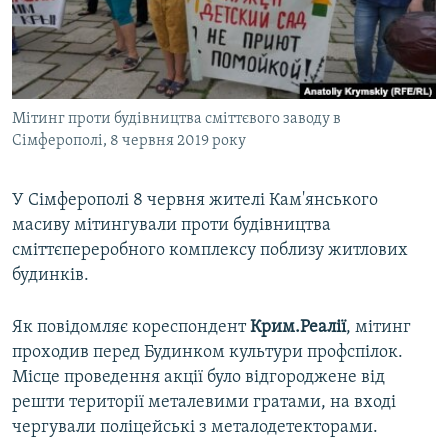
ВІДЕОУРОКИ «ELIFBE»
Русский
СВІДЧЕННЯ ОКУПАЦІЇ
Qırımtatar
УКРАЇНСЬКА ПРОБЛЕМА КРИМУ
Мітинг проти будівництва сміттєвого заводу в
ДОЛУЧАЙСЯ!
ІНФОГРАФІКА
Сімферополі, 8 червня 2019 року
У Сімферополі 8 червня жителі Кам'янського
Усі сайти RFE/RL
масиву мітингували проти будівництва
сміттєпереробного комплексу поблизу житлових
будинків.
Як повідомляє кореспондент
Крим.Реалії
, мітинг
проходив перед Будинком культури профспілок.
Місце проведення акції було відгороджене від
решти території металевими гратами, на вході
чергували поліцейські з металодетекторами.