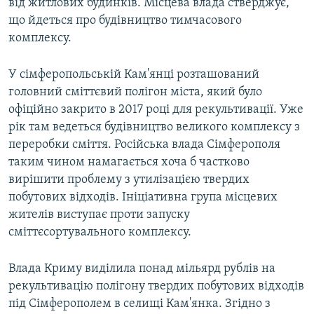
від житлових будинків. Місцева влада стверджує,
що йдеться про будівництво тимчасового
комплексу.
У сімферопольській Кам'янці розташований
головний сміттєвий полігон міста, який було
офіційно закрито в 2017 році для рекультивації. Уже
рік там ведеться будівництво великого комплексу з
переробки сміття. Російська влада Сімферополя
таким чином намагається хоча б частково
вирішити проблему з утилізацією твердих
побутових відходів. Ініціативна група місцевих
жителів виступає проти запуску
сміттєсортувального комплексу.
Влада Криму виділила понад мільярд рублів на
рекультивацію полігону твердих побутових відходів
під Сімферополем в селищі Кам'янка. Згідно з