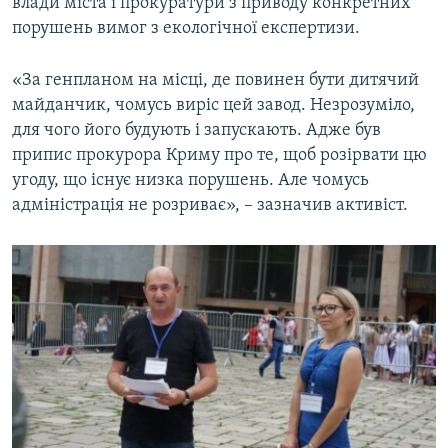
влади міста і прокуратури з приводу конкретних
порушень вимог з екологічної експертизи.
«За генпланом на місці, де повинен бути дитячий
майданчик, чомусь виріс цей завод. Незрозуміло,
для чого його будують і запускають. Адже був
припис прокурора Криму про те, щоб розірвати цю
угоду, що існує низка порушень. Але чомусь
адміністрація не розриває», – зазначив активіст.