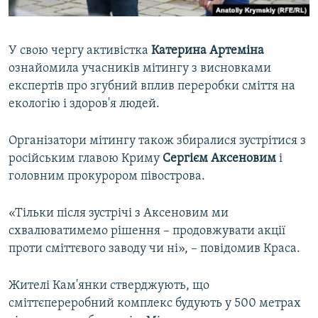
У свою чергу активістка
Катерина
Артеміна
ознайомила учасників мітингу з висновками
експертів про згубний вплив переробки сміття на
екологію і здоров'я людей.
Організатори мітингу також збиралися зустрітися з
російським главою Криму
Сергієм
Аксеновим
і
головним прокурором півострова.
«Тільки після зустрічі з Аксеновим ми
схвалюватимемо рішення – продовжувати акції
проти сміттєвого заводу чи ні», – повідомив Краса.
Жителі Кам'янки стверджують, що
сміттєпереробний комплекс будують у 500 метрах