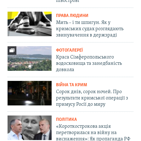
півострові
ПРАВА ЛЮДИНИ
Мить – і ти шпигун. Як у
кримських судах розглядають
звинувачення в держзраді
ФОТОГАЛЕРЕЇ
Краса Сімферопольського
водосховища та занедбаність
довкола
ВІЙНА ТА КРИМ
Сорок днів, сорок ночей. Про
результати кримської операції з
примусу Росії до миру
ПОЛІТИКА
«Короткострокова акція
перетворилася на війну на
виснаження»: Як пропаганда РФ