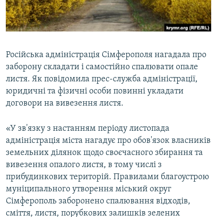
ВІДЕОУРОКИ «ELIFBE»
Русский
СВІДЧЕННЯ ОКУПАЦІЇ
Qırımtatar
УКРАЇНСЬКА ПРОБЛЕМА КРИМУ
Російська адміністрація Сімферополя нагадала про
ДОЛУЧАЙСЯ!
ІНФОГРАФІКА
заборону складати і самостійно спалювати опале
листя. Як повідомила прес-служба адміністрації,
юридичні та фізичні особи повинні укладати
договори на вивезення листя.
Усі сайти RFE/RL
«У зв'язку з настанням періоду листопада
адміністрація міста нагадує про обов'язок власників
земельних ділянок щодо своєчасного збирання та
вивезення опалого листя, в тому числі з
прибудинкових територій. Правилами благоустрою
муніципального утворення міський округ
Сімферополь заборонено спалювання відходів,
сміття, листя, порубкових залишків зелених