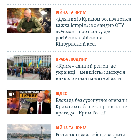
ВІЙНА ТА КРИМ
«Для них із Кримом розпочнеться
важка історія»: командир ОТУ
«Одеса» – про пастку для
російських військ на
Кінбурнській косі
ПРАВА ЛЮДИНИ
«Крим – єдиний регіон, де
українці – меншість»: дискусія
навколо нової пам'ятної дати
ВІДЕО
Блокада без сухопутної операції:
Крим сам себе не заправить і не
прогодує | Крим.Реалії
ВІЙНА ТА КРИМ
Російська влада обіцяє закрити