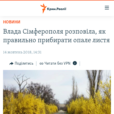
Доступність
посилання
Перейти
НОВИНИ
до
НОВИНИ
Влада Сімферополя розповіла, як
основного
ВОДА.КРИМ
матеріалу
правильно прибирати опале листя
ВІДЕО ТА ФОТО
Перейти
до
14 жовтень 2018, 14:31
ПОЛІТИКА
основної
БЛОГИ
Поділитись
Читати без VPN
навігації
Перейти
ПОГЛЯД
до
ІНТЕРВ'Ю
пошуку
ВСЕ ЗА ДЕНЬ
СПЕЦПРОЕКТИ
ЯК ОБІЙТИ БЛОКУВАННЯ
ДЕПОРТАЦІЯ