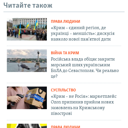
Читайте також
ПРАВА ЛЮДИНИ
«Крим – єдиний регіон, де
українці – меншість»: дискусія
навколо нової пам'ятної дати
ВІЙНА ТА КРИМ
Російська влада обіцяє закрити
морський шлях українським
БпЛА до Севастополя. Чи реально
це?
СУСПІЛЬСТВО
«Крим – не Росія»: маркетплейс
Ozon припинив прийом нових
замовлень на Кримському
півострові
ПРАВА ЛЮДИНИ