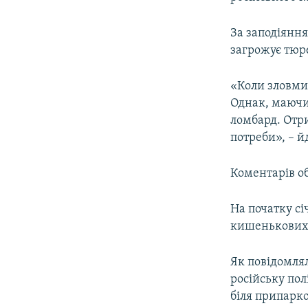
ВІДЕОУРОКИ «ELIFBE»
СВІДЧЕННЯ ОКУПАЦІЇ
За заподіяння
загрожує тюре
УКРАЇНСЬКА ПРОБЛЕМА КРИМУ
ІНФОГРАФІКА
«Коли зловми
Однак, маючи 
ломбард. Отр
потреби», – й
Коментарів об
На початку сі
кишенькових з
Як повідомля
російську по
біля припарко