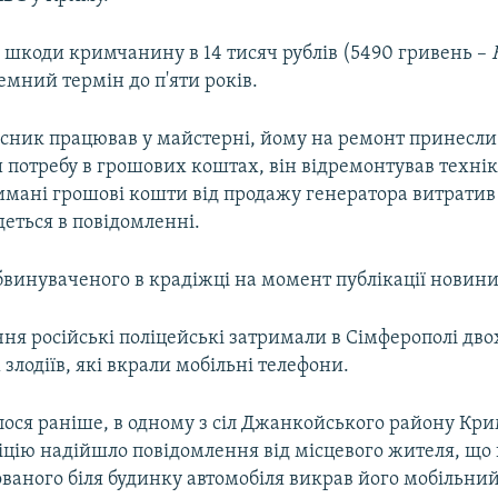
 шкоди кримчанину в 14 тисяч рублів (5490 гривень –
мний термін до п'яти років.
сник працював у майстерні, йому на ремонт принесли
потребу в грошових коштах, він відремонтував техніку
имані грошові кошти від продажу генератора витратив 
деться в повідомленні.
винуваченого в крадіжці на момент публікації новини 
чня російські поліцейські затримали в Сімферополі дво
лодіїв, які вкрали мобільні телефони.
лося раніше, в одному з сіл Джанкойського району Кри
ліцію надійшло повідомлення від місцевого жителя, що
ваного біля будинку автомобіля викрав його мобільний