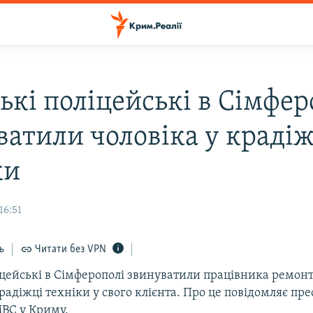
ькі поліцейські в Сімфер
ватили чоловіка у крадіж
ки
16:51
ь
Читати без VPN
іцейські в Сімферополі звинуватили працівника ремон
радіжці техніки у свого клієнта. Про це повідомляє пр
МВС у Криму.