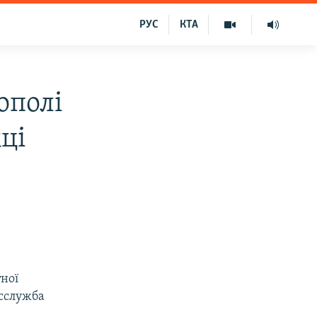
РУС
КТА
ополі
ці
тної
есслужба