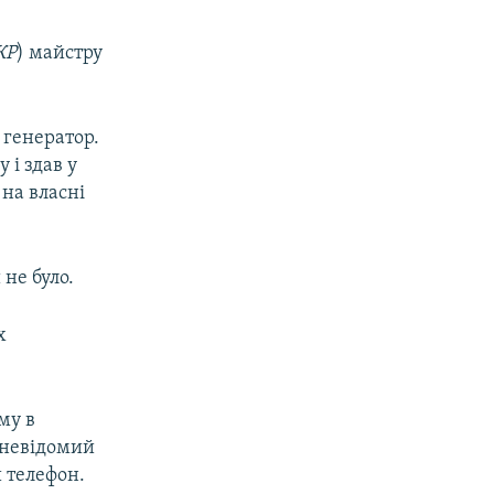
КР
) майстру
 генератор.
 і здав у
на власні
не було.
х
му в
 невідомий
 телефон.