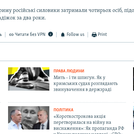
Криму російські силовики затримали чотирьох осіб, пі
адіжок за два роки.
ь
Читати без VPN
Follow us
Print
ПРАВА ЛЮДИНИ
Мить – і ти шпигун. Як у
кримських судах розглядають
звинувачення в держзраді
ПОЛІТИКА
«Короткострокова акція
перетворилася на війну на
виснаження»: Як пропаганда РФ