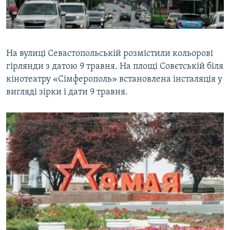
На вулиці Севастопольській розмістили кольорові
гірлянди з датою 9 травня. На площі Совєтській біля
кінотеатру «Сімферополь» встановлена інсталяція у
вигляді зірки і дати 9 травня.