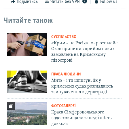
Поділитись
Читати без VPN
Follow us
Читайте також
СУСПІЛЬСТВО
«Крим – не Росія»: маркетплейс
Ozon припинив прийом нових
замовлень на Кримському
півострові
ПРАВА ЛЮДИНИ
Мить – і ти шпигун. Як у
кримських судах розглядають
звинувачення в держзраді
ФОТОГАЛЕРЕЇ
Краса Сімферопольського
водосховища та занедбаність
довкола