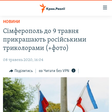
Доступність
посилання
Перейти
НОВИНИ
до
НОВИНИ
Сімферополь до 9 травня
основного
ВОДА.КРИМ
матеріалу
прикрашають російськими
ВІДЕО ТА ФОТО
Перейти
триколорами (+фото)
до
ПОЛІТИКА
основної
08 травень 2020, 16:04
БЛОГИ
навігації
Перейти
Поділитись
Читати без VPN
ПОГЛЯД
до
ІНТЕРВ'Ю
пошуку
ВСЕ ЗА ДЕНЬ
СПЕЦПРОЕКТИ
ЯК ОБІЙТИ БЛОКУВАННЯ
ДЕПОРТАЦІЯ