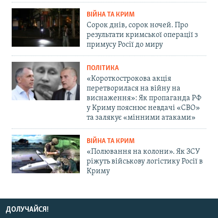
ВІЙНА ТА КРИМ
Сорок днів, сорок ночей. Про
результати кримської операції з
примусу Росії до миру
ПОЛІТИКА
«Короткострокова акція
перетворилася на війну на
виснаження»: Як пропаганда РФ
у Криму пояснює невдачі «СВО»
та залякує «мінними атаками»
ВІЙНА ТА КРИМ
«Полювання на колони». Як ЗСУ
ріжуть військову логістику Росії в
Криму
ДОЛУЧАЙСЯ!