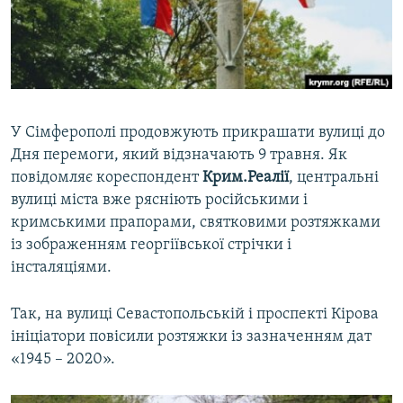
ВІДЕОУРОКИ «ELIFBE»
Русский
СВІДЧЕННЯ ОКУПАЦІЇ
Qırımtatar
УКРАЇНСЬКА ПРОБЛЕМА КРИМУ
ДОЛУЧАЙСЯ!
ІНФОГРАФІКА
У Сімферополі продовжують прикрашати вулиці до
Дня перемоги, який відзначають 9 травня. Як
повідомляє кореспондент
Крим.Реалії
, центральні
Усі сайти RFE/RL
вулиці міста вже рясніють російськими і
кримськими прапорами, святковими розтяжками
із зображенням георгіївської стрічки і
інсталяціями.
Так, на вулиці Севастопольській і проспекті Кірова
ініціатори повісили розтяжки із зазначенням дат
«1945 – 2020».