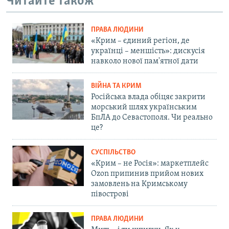
Читайте також
ПРАВА ЛЮДИНИ
«Крим – єдиний регіон, де
українці – меншість»: дискусія
навколо нової пам'ятної дати
ВІЙНА ТА КРИМ
Російська влада обіцяє закрити
морський шлях українським
БпЛА до Севастополя. Чи реально
це?
СУСПІЛЬСТВО
«Крим – не Росія»: маркетплейс
Ozon припинив прийом нових
замовлень на Кримському
півострові
ПРАВА ЛЮДИНИ