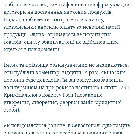
осіб, після чого від імені афілійованих фірм укладав
договори на постачання харчових продуктів.
Надалі, щоб ввести контрагентів в оману,
зловмисники вносили оплату за невеликі партії
продукції. Однак, отримуючи велику партію
товарів, оплату обвинувачені не здійснювали», –
йдеться в повідомленні.
Імена та прізвища обвинувачених не називаються,
їхні публічні коментарі відсутні. У разі, якщо їхня
провина буде доведена, їм загрожує позбавлення
волі терміном на три роки за частиною 1 статті 173.1
Кримінального кодексу Росії (незаконне
утворення, створення, реорганізація юридичної
особи).
Як повідомлялося раніше, в Севастополі судитимуть
оперуповноваженого з особливо важливих справ