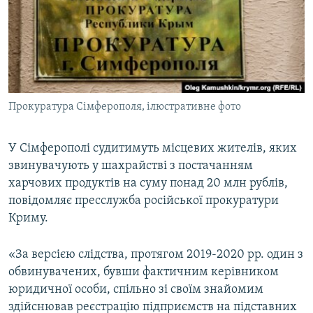
ВІДЕОУРОКИ «ELIFBE»
Русский
СВІДЧЕННЯ ОКУПАЦІЇ
Qırımtatar
УКРАЇНСЬКА ПРОБЛЕМА КРИМУ
ДОЛУЧАЙСЯ!
ІНФОГРАФІКА
Прокуратура Сімферополя, ілюстративне фото
У Сімферополі судитимуть місцевих жителів, яких
Усі сайти RFE/RL
звинувачують у шахрайстві з постачанням
харчових продуктів на суму понад 20 млн рублів,
повідомляє пресслужба російської прокуратури
Криму.
«За версією слідства, протягом 2019-2020 рр. один з
обвинувачених, бувши фактичним керівником
юридичної особи, спільно зі своїм знайомим
здійснював реєстрацію підприємств на підставних