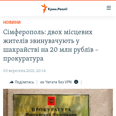
Доступність
посилання
Перейти
НОВИНИ
до
НОВИНИ
Сімферополь: двох місцевих
основного
ВОДА.КРИМ
матеріалу
жителів звинувачують у
ВІДЕО ТА ФОТО
Перейти
шахрайстві на 20 млн рублів –
до
ПОЛІТИКА
прокуратура
основної
БЛОГИ
навігації
03 вересень 2021, 20:14
Перейти
ПОГЛЯД
до
Поділитись
Читати без VPN
ІНТЕРВ'Ю
пошуку
ВСЕ ЗА ДЕНЬ
СПЕЦПРОЕКТИ
ЯК ОБІЙТИ БЛОКУВАННЯ
ДЕПОРТАЦІЯ