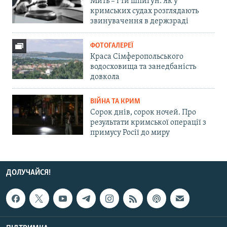
Мить – і ти шпигун. Як у
кримських судах розглядають
звинувачення в держзраді
ФОТОГАЛЕРЕЇ
Краса Сімферопольського
водосховища та занедбаність
довкола
ВІЙНА ТА КРИМ
Сорок днів, сорок ночей. Про
результати кримської операції з
примусу Росії до миру
ДОЛУЧАЙСЯ!