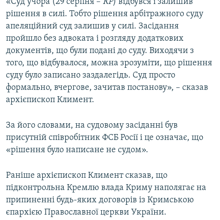
«Суд учора (29 серпня –
КР
) відбувся і залишив
рішення в силі. Тобто рішення арбітражного суду
апеляційний суд залишив у силі. Засідання
пройшло без адвоката і розгляду додаткових
документів, що були подані до суду. Виходячи з
того, що відбувалося, можна зрозуміти, що рішення
суду було записано заздалегідь. Суд просто
формально, вчергове, зачитав постанову», – сказав
архієпископ Климент.
За його словами, на судовому засіданні був
присутній співробітник ФСБ Росії і це означає, що
«рішення було написане не судом».
Раніше архієпископ Климент сказав, що
підконтрольна Кремлю влада Криму наполягає на
припиненні будь-яких договорів із Кримською
єпархією Православної церкви України.