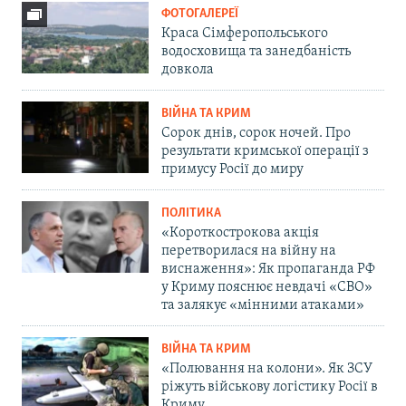
ФОТОГАЛЕРЕЇ
Краса Сімферопольського
водосховища та занедбаність
довкола
ВІЙНА ТА КРИМ
Сорок днів, сорок ночей. Про
результати кримської операції з
примусу Росії до миру
ПОЛІТИКА
«Короткострокова акція
перетворилася на війну на
виснаження»: Як пропаганда РФ
у Криму пояснює невдачі «СВО»
та залякує «мінними атаками»
ВІЙНА ТА КРИМ
«Полювання на колони». Як ЗСУ
ріжуть військову логістику Росії в
Криму