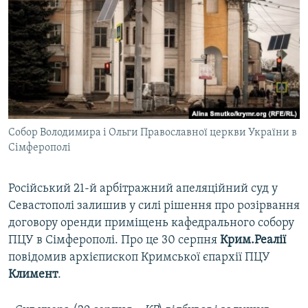
ВІДЕОУРОКИ «ELIFBE»
Русский
СВІДЧЕННЯ ОКУПАЦІЇ
Qırımtatar
УКРАЇНСЬКА ПРОБЛЕМА КРИМУ
ДОЛУЧАЙСЯ!
ІНФОГРАФІКА
Собор Володимира і Ольги Православної церкви України в
Сімферополі
Усі сайти RFE/RL
Російський 21-й арбітражний апеляційний суд у
Севастополі залишив у силі рішення про розірвання
договору оренди приміщень кафедрального собору
ПЦУ в Сімферополі. Про це 30 серпня
Крим.Реалії
повідомив архієпископ Кримської єпархії ПЦУ
Климент
.