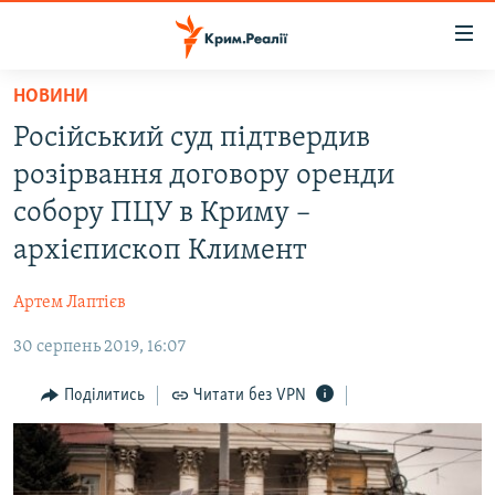
Доступність
посилання
Перейти
НОВИНИ
до
НОВИНИ
Російський суд підтвердив
основного
ВОДА.КРИМ
матеріалу
розірвання договору оренди
ВІДЕО ТА ФОТО
Перейти
собору ПЦУ в Криму –
до
ПОЛІТИКА
архієпископ Климент
основної
БЛОГИ
навігації
Артем Лаптієв
Перейти
ПОГЛЯД
до
30 серпень 2019, 16:07
ІНТЕРВ'Ю
пошуку
ВСЕ ЗА ДЕНЬ
Поділитись
Читати без VPN
СПЕЦПРОЕКТИ
ЯК ОБІЙТИ БЛОКУВАННЯ
ДЕПОРТАЦІЯ