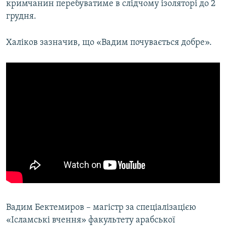
кримчанин перебуватиме в слідчому ізоляторі до 2
грудня.
Халіков зазначив, що «Вадим почувається добре».
Вадим Бектемиров – магістр за спеціалізацією
«Ісламські вчення» факультету арабської