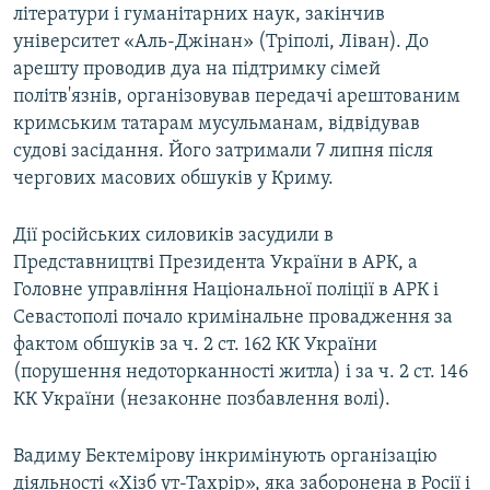
літератури і гуманітарних наук, закінчив
університет «Аль-Джінан» (Тріполі, Ліван). До
арешту проводив дуа на підтримку сімей
політв'язнів, організовував передачі арештованим
кримським татарам мусульманам, відвідував
судові засідання. Його затримали 7 липня після
чергових масових обшуків у Криму.
Дії російських силовиків засудили в
Представництві Президента України в АРК, а
Головне управління Національної поліції в АРК і
Севастополі почало кримінальне провадження за
фактом обшуків за ч. 2 ст. 162 КК України
(порушення недоторканності житла) і за ч. 2 ст. 146
КК України (незаконне позбавлення волі).
Вадиму Бектемірову інкримінують організацію
діяльності «Хізб ут-Тахрір», яка заборонена в Росії і