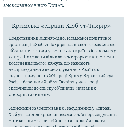
анексованому нею Криму.
Кримські «справи Хізб ут-Тахрір»
Представники міжнародної ісламської політичної
організації «Хізб ут-Тахрір» називають своєю місією
об'єднання всіх мусульманських країн в ісламському
халіфаті, але вони відкидають терористичні методи
досягнення цього і кажуть, що зазнають
несправедливого переслідування в Росії та в
окупованому нею в 2014 році Криму. Верховний суд
Росії заборонив «Хізб ут-Тахрір» у 2003 році,
включивши до списку об'єднань, названих
«терористичними».
Захисники заарештованих і засуджених у «справі
Хізб ут-Тахрір» кримчан вважають їх переслідування
мотивованим за релігійною ознакою. Адвокати