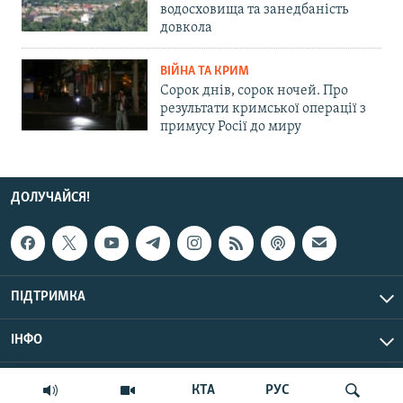
водосховища та занедбаність
довкола
ВІЙНА ТА КРИМ
Сорок днів, сорок ночей. Про
результати кримської операції з
примусу Росії до миру
ДОЛУЧАЙСЯ!
ПІДТРИМКА
ІНФО
© Крим.Реалії, 2026 | Усі права застережено.
КТА
РУС