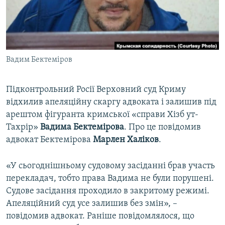
ВІДЕОУРОКИ «ELIFBE»
Русский
СВІДЧЕННЯ ОКУПАЦІЇ
Qırımtatar
УКРАЇНСЬКА ПРОБЛЕМА КРИМУ
Вадим Бектеміров
ДОЛУЧАЙСЯ!
ІНФОГРАФІКА
Підконтрольний Росії Верховний суд Криму
відхилив апеляційну скаргу адвоката і залишив під
Усі сайти RFE/RL
арештом фігуранта кримської «справи Хізб ут-
Тахрір»
Вадима Бектемірова
. Про це повідомив
адвокат Бектемірова
Марлен Халіков
.
«У сьогоднішньому судовому засіданні брав участь
перекладач, тобто права Вадима не були порушені.
Судове засідання проходило в закритому режимі.
Апеляційний суд усе залишив без змін», –
повідомив адвокат. Раніше повідомлялося, що