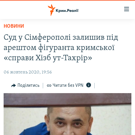
Доступність
посилання
Перейти
НОВИНИ
до
НОВИНИ
Суд у Сімферополі залишив під
основного
ВОДА.КРИМ
матеріалу
арештом фігуранта кримської
ВІДЕО ТА ФОТО
Перейти
«справи Хізб ут-Тахрір»
до
ПОЛІТИКА
основної
06 жовтень 2020, 19:56
БЛОГИ
навігації
Перейти
Поділитись
Читати без VPN
ПОГЛЯД
до
ІНТЕРВ'Ю
пошуку
ВСЕ ЗА ДЕНЬ
СПЕЦПРОЕКТИ
ЯК ОБІЙТИ БЛОКУВАННЯ
ДЕПОРТАЦІЯ