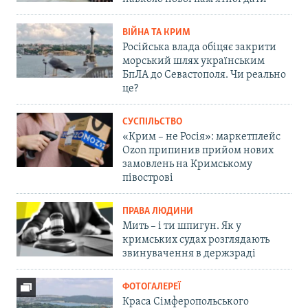
ВІЙНА ТА КРИМ
Російська влада обіцяє закрити
морський шлях українським
БпЛА до Севастополя. Чи реально
це?
СУСПІЛЬСТВО
«Крим – не Росія»: маркетплейс
Ozon припинив прийом нових
замовлень на Кримському
півострові
ПРАВА ЛЮДИНИ
Мить – і ти шпигун. Як у
кримських судах розглядають
звинувачення в держзраді
ФОТОГАЛЕРЕЇ
Краса Сімферопольського