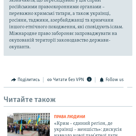
зазначають, що переслідувані у цій справі
російськими правоохоронними органами –
переважно кримські татари, а також українці,
росіяни, таджики, азербайджанці та кримчани
іншого етнічного походження, які сповідують іслам.
Міжнародне право забороняє запроваджувати на
окупованій території законодавство держави-
окупанта.
Поділитись
Читати без VPN
Follow us
Читайте також
ПРАВА ЛЮДИНИ
«Крим – єдиний регіон, де
українці – меншість»: дискусія
навколо нової пам'ятної дати