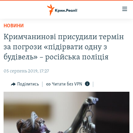
Доступність
посилання
Перейти
НОВИНИ
до
НОВИНИ
Кримчанинові присудили термін
основного
ВОДА.КРИМ
матеріалу
за погрози «підірвати одну з
ВІДЕО ТА ФОТО
Перейти
будівель» – російська поліція
до
ПОЛІТИКА
основної
05 серпень 2019, 17:27
БЛОГИ
навігації
Перейти
Поділитись
Читати без VPN
ПОГЛЯД
до
ІНТЕРВ'Ю
пошуку
ВСЕ ЗА ДЕНЬ
СПЕЦПРОЕКТИ
ЯК ОБІЙТИ БЛОКУВАННЯ
ДЕПОРТАЦІЯ