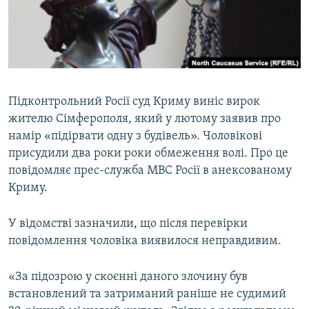
ВІДЕОУРОКИ «ELIFBE»
Русский
СВІДЧЕННЯ ОКУПАЦІЇ
Qırımtatar
УКРАЇНСЬКА ПРОБЛЕМА КРИМУ
ДОЛУЧАЙСЯ!
ІНФОГРАФІКА
Підконтрольний Росії суд Криму виніс вирок
жителю Сімферополя, який у лютому заявив про
намір «підірвати одну з будівель». Чоловікові
Усі сайти RFE/RL
присудили два роки роки обмеження волі. Про це
повідомляє прес-служба МВС Росії в анексованому
Криму.
У відомстві зазначили, що після перевірки
повідомлення чоловіка виявилося неправдивим.
«За підозрою у скоєнні даного злочину був
встановлений та затриманий раніше не судимий