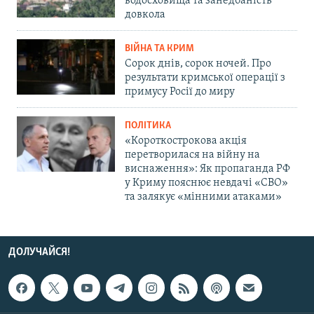
водосховища та занедбаність
довкола
ВІЙНА ТА КРИМ
Сорок днів, сорок ночей. Про
результати кримської операції з
примусу Росії до миру
ПОЛІТИКА
«Короткострокова акція
перетворилася на війну на
виснаження»: Як пропаганда РФ
у Криму пояснює невдачі «СВО»
та залякує «мінними атаками»
ДОЛУЧАЙСЯ!