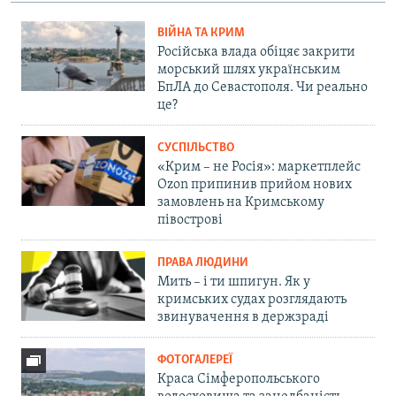
ВІЙНА ТА КРИМ
Російська влада обіцяє закрити
морський шлях українським
БпЛА до Севастополя. Чи реально
це?
СУСПІЛЬСТВО
«Крим – не Росія»: маркетплейс
Ozon припинив прийом нових
замовлень на Кримському
півострові
ПРАВА ЛЮДИНИ
Мить – і ти шпигун. Як у
кримських судах розглядають
звинувачення в держзраді
ФОТОГАЛЕРЕЇ
Краса Сімферопольського