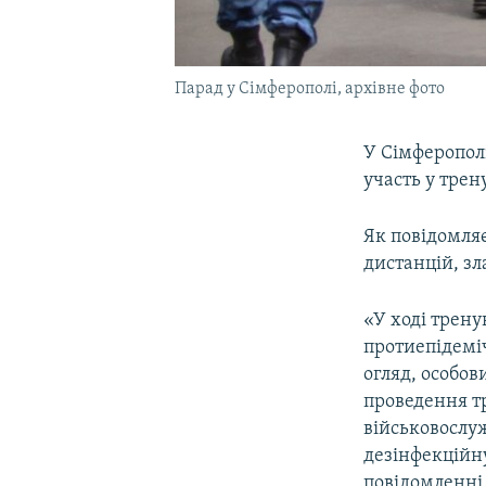
Парад у Сімферополі, архівне фото
У Сімферопол
участь у трен
Як повідомляє
дистанцій, зл
«У ході трен
протиепідемі
огляд, особов
проведення тр
військовослу
дезінфекційну
повідомленні