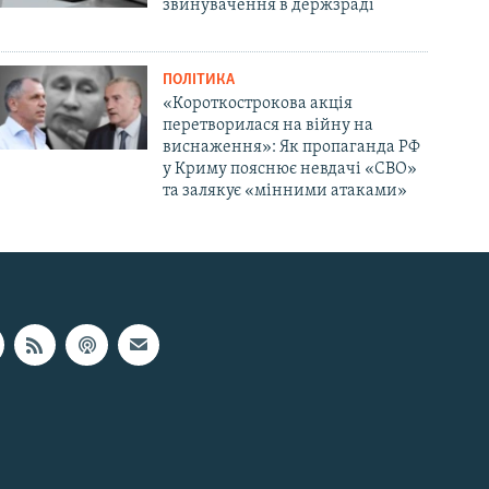
звинувачення в держзраді
ПОЛІТИКА
«Короткострокова акція
перетворилася на війну на
виснаження»: Як пропаганда РФ
у Криму пояснює невдачі «СВО»
та залякує «мінними атаками»