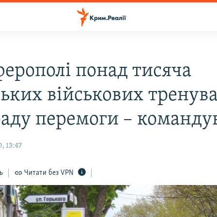
ферополі понад тисяча
ських військових тренув
раду перемоги – команду
, 13:47
ь
Читати без VPN