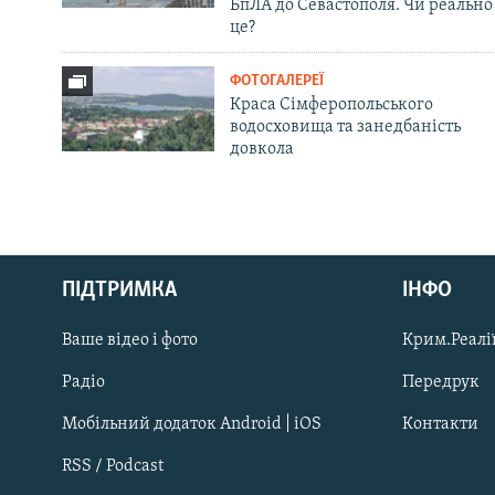
БпЛА до Севастополя. Чи реально
це?
ФОТОГАЛЕРЕЇ
Краса Сімферопольського
водосховища та занедбаність
довкола
Русский
ПІДТРИМКА
ІНФО
Qırımtatar
Ваше відео і фото
Крим.Реалії
ДОЛУЧАЙСЯ!
Радіо
Передрук
Мобільний додаток Android | iOS
Контакти
RSS / Podcast