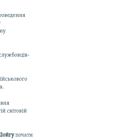
проведення
у
ону
ослужбовців-
військового
а.
рвня
ій світовій
Шойгу
почати