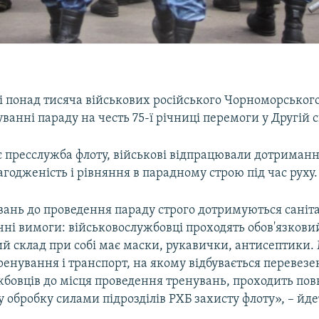
і понад тисяча військових російського Чорноморського
уванні параду на честь 75-ї річниці перемоги у Другій св
 пресслужба флоту, військові відпрацювали дотримання
агодженість і рівняння в парадному строю під час руху.
увань до проведення параду строго дотримуються саніт
чні вимоги: військовослужбовці проходять обов'язков
ий склад при собі має маски, рукавички, антисептики.
енування і транспорт, на якому відбувається перевез
жбовців до місця проведення тренувань, проходить пов
 обробку силами підрозділів РХБ захисту флоту», – йде
.