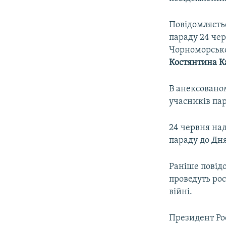
Повідомляєть
параду 24 че
Чорноморсько
Костянтина К
В анексованом
учасників па
24 червня над
параду до Дня
Раніше повідо
проведуть рос
війні.
Президент Ро