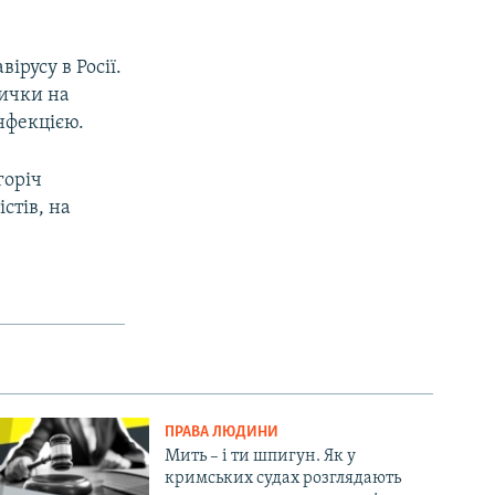
ірусу в Росії.
вички на
нфекцією.
горіч
стів, на
ПРАВА ЛЮДИНИ
Мить – і ти шпигун. Як у
кримських судах розглядають