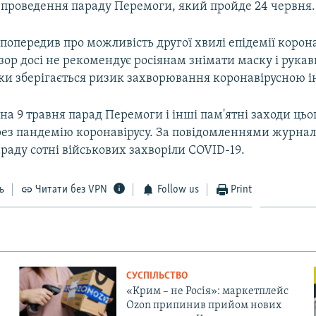
о проведення параду Перемоги, який пройде 24 червня.
попередив про можливість другої хвилі епідемії коронав
ор досі не рекомендує росіянам знімати маску і рука
ьки зберігається ризик захворювання коронавірусною і
а 9 травня парад Перемоги і інші пам'ятні заходи цьо
ез пандемію коронавірусу. За повідомленнями журналі
раду сотні військових захворіли COVID-19.
ь
Читати без VPN
Follow us
Print
СУСПІЛЬСТВО
«Крим – не Росія»: маркетплейс
Ozon припинив прийом нових