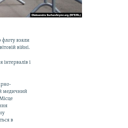
 флоту взяли
ітовій війні.
 інтервалів і
арно-
ий медичний
 Місце
ення
ну
ться в