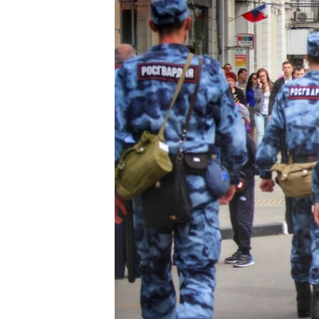
ВІДЕОУРОКИ «ELIFBE»
СВІДЧЕННЯ ОКУПАЦІЇ
УКРАЇНСЬКА ПРОБЛЕМА КРИМУ
ІНФОГРАФІКА