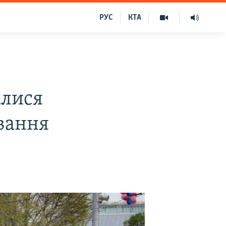
РУС
КТА
алися
вання