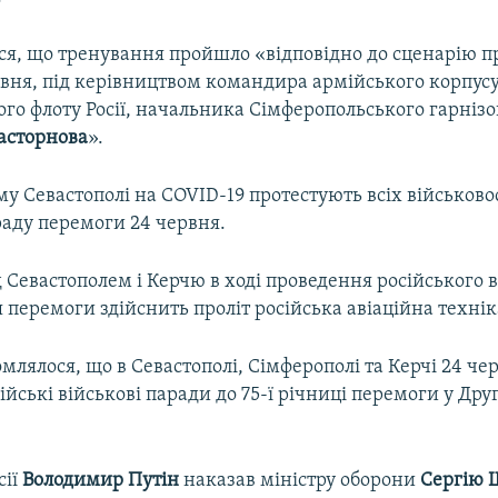
ся, що тренування пройшло «відповідно до сценарію 
рвня, під керівництвом командира армійського корпус
го флоту Росії, начальника Сімферопольського гарніз
асторнова
».
у Севастополі на COVID-19 протестують всіх військов
раду перемоги 24 червня.
 Севастополем і Керчю в ході проведення російського 
 перемоги здійснить проліт російська авіаційна технік
млялося, що в Севастополі, Сімферополі та Керчі 24 че
ійські військові паради до 75-ї річниці перемоги у Друг
сії
Володимир Путін
наказав міністру оборони
Сергію 