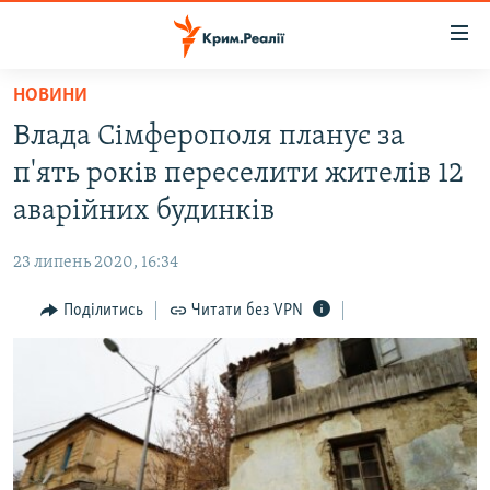
Доступність
посилання
Перейти
НОВИНИ
до
НОВИНИ
Влада Сімферополя планує за
основного
ВОДА.КРИМ
матеріалу
п'ять років переселити жителів 12
ВІДЕО ТА ФОТО
Перейти
аварійних будинків
до
ПОЛІТИКА
основної
23 липень 2020, 16:34
БЛОГИ
навігації
Перейти
Поділитись
Читати без VPN
ПОГЛЯД
до
ІНТЕРВ'Ю
пошуку
ВСЕ ЗА ДЕНЬ
СПЕЦПРОЕКТИ
ЯК ОБІЙТИ БЛОКУВАННЯ
ДЕПОРТАЦІЯ