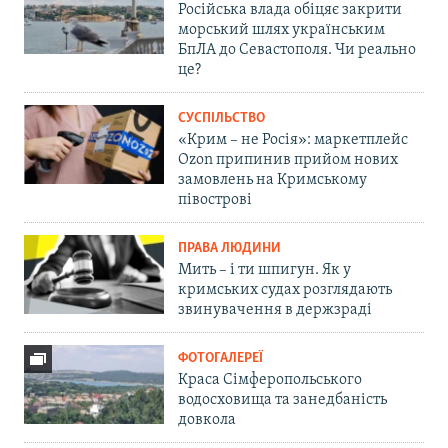
Російська влада обіцяє закрити
морський шлях українським
БпЛА до Севастополя. Чи реально
це?
СУСПІЛЬСТВО
«Крим – не Росія»: маркетплейс
Ozon припинив прийом нових
замовлень на Кримському
півострові
ПРАВА ЛЮДИНИ
Мить – і ти шпигун. Як у
кримських судах розглядають
звинувачення в держзраді
ФОТОГАЛЕРЕЇ
Краса Сімферопольського
водосховища та занедбаність
довкола