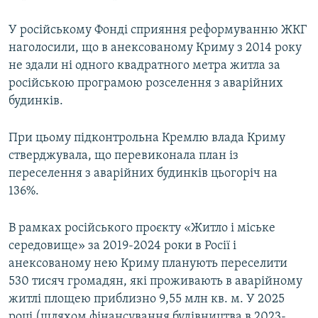
У російському Фонді сприяння реформуванню ЖКГ
наголосили, що в анексованому Криму з 2014 року
не здали ні одного квадратного метра житла за
російською програмою розселення з аварійних
будинків.
При цьому підконтрольна Кремлю влада Криму
стверджувала, що перевиконала план із
переселення з аварійних будинків цьогоріч на
136%.
В рамках російського проєкту «Житло і міське
середовище» за 2019-2024 роки в Росії і
анексованому нею Криму планують переселити
530 тисяч громадян, які проживають в аварійному
житлі площею приблизно 9,55 млн кв. м. У 2025
році (шляхом фінансування будівництва в 2023-