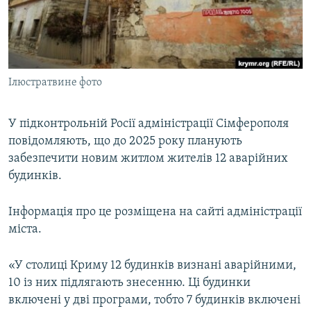
ВІДЕОУРОКИ «ELIFBE»
Русский
СВІДЧЕННЯ ОКУПАЦІЇ
Qırımtatar
УКРАЇНСЬКА ПРОБЛЕМА КРИМУ
Ілюстратвине фото
ДОЛУЧАЙСЯ!
ІНФОГРАФІКА
У підконтрольній Росії адміністрації Сімферополя
повідомляють, що до 2025 року планують
Усі сайти RFE/RL
забезпечити новим житлом жителів 12 аварійних
будинків.
Інформація про це розміщена на сайті адміністрації
міста.
«У столиці Криму 12 будинків визнані аварійними,
10 із них підлягають знесенню. Ці будинки
включені у дві програми, тобто 7 будинків включені