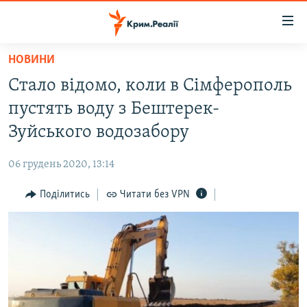
Доступність
посилання
Перейти
НОВИНИ
до
НОВИНИ
Стало відомо, коли в Сімферополь
основного
ВОДА.КРИМ
матеріалу
пустять воду з Бештерек-
ВІДЕО ТА ФОТО
Перейти
Зуйського водозабору
до
ПОЛІТИКА
основної
06 грудень 2020, 13:14
БЛОГИ
навігації
Перейти
Поділитись
Читати без VPN
ПОГЛЯД
до
ІНТЕРВ'Ю
пошуку
ВСЕ ЗА ДЕНЬ
СПЕЦПРОЕКТИ
ЯК ОБІЙТИ БЛОКУВАННЯ
ДЕПОРТАЦІЯ