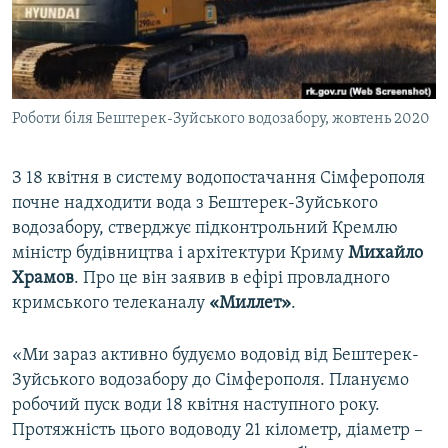
ВІДЕОУРОКИ «ELIFBE»
Русский
СВІДЧЕННЯ ОКУПАЦІЇ
Qırımtatar
УКРАЇНСЬКА ПРОБЛЕМА КРИМУ
Роботи біля Бештерек-Зуйського водозабору, жовтень 2020
ДОЛУЧАЙСЯ!
ІНФОГРАФІКА
З 18 квітня в систему водопостачання Сімферополя
почне надходити вода з Бештерек-Зуйського
Усі сайти RFE/RL
водозабору, стверджує підконтрольний Кремлю
міністр будівництва і архітектури Криму
Михайло
Храмов
. Про це він заявив в ефірі провладного
кримського телеканалу
«Миллет»
.
«Ми зараз активно будуємо водовід від Бештерек-
Зуйського водозабору до Сімферополя. Плануємо
робочий пуск води 18 квітня наступного року.
Протяжність цього водоводу 21 кілометр, діаметр –