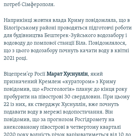
потреб Сімферополя.
Наприкінці жовтня влада Криму повідомляла, що в
Білогірському районі проводяться підготовчі роботи
для будівництва Бештерек-Зуйського водозабору і
водоводу до помпової станції Біла. Повідомлялося,
що з цього водозабору почнуть качати воду в квітні
2021 році.
Віцепрем'єр Росії
Марат Хуснуллін
, який
призначений Кремлем «куратором» з Криму
повідомив, що «Росгеологія» планує до кінця року
пробурити на півострові 30 свердловин. При цьому
22 із них, як стверджує Хуснуллін, вже почнуть
подавати воду в мережі водопостачання. Він
повідомив, що за прогнозом Росгідромету на
анексованому півострові в четвертому кварталі
2020 року водність річок варіюватиметься від 10 до