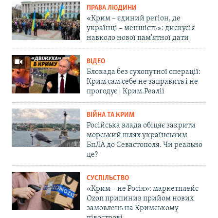
ПРАВА ЛЮДИНИ
«Крим – єдиний регіон, де
українці – меншість»: дискусія
навколо нової пам'ятної дати
ВІДЕО
Блокада без сухопутної операції:
Крим сам себе не заправить і не
прогодує | Крим.Реалії
ВІЙНА ТА КРИМ
Російська влада обіцяє закрити
морський шлях українським
БпЛА до Севастополя. Чи реально
це?
СУСПІЛЬСТВО
«Крим – не Росія»: маркетплейс
Ozon припинив прийом нових
замовлень на Кримському