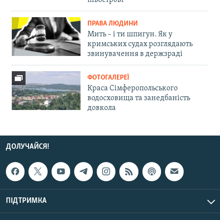
півострові
ПРАВА ЛЮДИНИ
Мить – і ти шпигун. Як у
кримських судах розглядають
звинувачення в держзраді
ФОТОГАЛЕРЕЇ
Краса Сімферопольського
водосховища та занедбаність
довкола
ДОЛУЧАЙСЯ!
ПІДТРИМКА