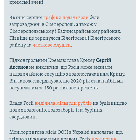
кримські вчені.
З кінця серпня
графіки подачі води
були
запроваджені в Сімферополі, а також у
Сімферопольському і Бахчисарайському районах.
Пізніше це торкнулося Білогірська і Білогірського
району та
частково Алушти
.
Підконтрольний Кремлю глава Криму
Сергій
Аксенов
не виключив, що Росія може визнати
надзвичайною ситуацію з водопостачанням Криму.
Він також стверджував, що 2020 рік став найбільш
посушливим за 150 років спостережень.
Влада Росії
виділила мільярди рублів
на будівництво
нових водогонів, водозаборів і на буріння
свердловин.
Моніторингова місія ООН в Україні наполягає, що,
згідно з міжнародним правом, Росія
несе повну