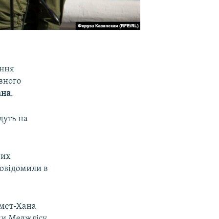
ення
вного
ана
.
дуть на
чих
повідомили в
Амет-Хана
ики Меджлісу