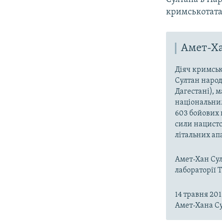
кримськотатар
Амет-Х
Діяч кримськ
Султан народи
Дагестані), 
національним
603 бойових в
сили нацистс
літальних апа
Амет-Хан Сул
лабораторії 
14 травня 20
Амет-Хана Су