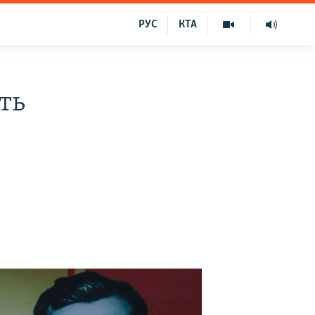
РУС
КТА
ть