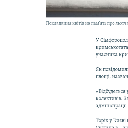
Покладання квітів на пам'ять про льотч
У Сімферополі
кримськотатар
учасника кри
Як повідомили
площі, назван
«Відбудеться 
колективів. З
адміністрації
Торік у Києв
Султана в Пар