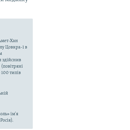
 Амет-Хан
лу Цовкра-1 в
м
н здійснив
 (повітряні
 100 типів
ьній
оль» ім'я
Росія).