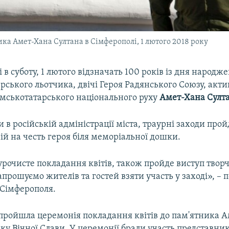
ика Амет-Хана Султана в Сімферополі, 1 лютого 2018 року
 в суботу, 1 лютого відзначать 100 років із дня народж
ського льотчика, двічі Героя Радянського Союзу, акти
мськотатарського національного руху
Амет-Хана Султ
 в російській адміністрації міста, траурні заходи прой
ій на честь героя біля меморіальної дошки.
урочисте покладання квітів, також пройде виступ твор
апрошуємо жителів та гостей взяти участь у заході», – 
 Сімферополя.
і пройшла церемонія покладання квітів до пам'ятника 
ку Вічної Слави. У церемонії брали участь представн