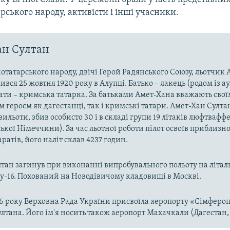
ського народу, активісти і інші учасники.
ан Султан
отатарського народу, двічі Герой Радянського Союзу, льотчик
вся 25 жовтня 1920 року в Алупці. Батько – лакець (родом із ау
мати – кримська татарка. За батьками Амет-Хана вважають свої
 героєм як дагестанці, так і кримські татари. Амет-Хан Султа
ильоти, збив особисто 30 і в складі групи 19 літаків люфтваффе
ької Німеччини). За час льотної роботи пілот освоїв приблизно
ратів, його наліт склав 4237 годин.
тан загинув при виконанні випробувального польоту на літал
Ту-16. Похований на Новодівичому кладовищі в Москві.
15 року Верховна Рада України присвоїла аеропорту «Сімфероп
лтана. Його ім'я носить також аеропорт Махачкали (Дагестан, 