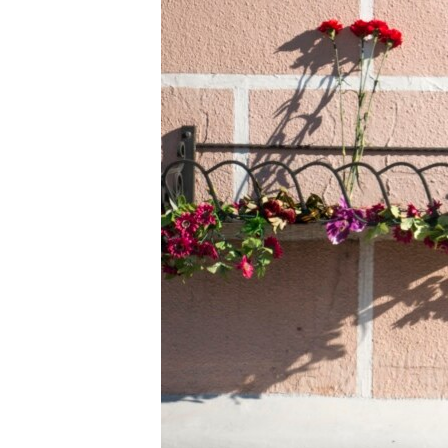
ВІДЕОУРОКИ «ELIFBE»
СВІДЧЕННЯ ОКУПАЦІЇ
УКРАЇНСЬКА ПРОБЛЕМА КРИМУ
ІНФОГРАФІКА