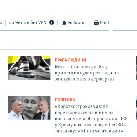
ь
Читати без VPN
Follow us
Print
ПРАВА ЛЮДИНИ
Мить – і ти шпигун. Як у
кримських судах розглядають
звинувачення в держзраді
ПОЛІТИКА
«Короткострокова акція
перетворилася на війну на
виснаження»: Як пропаганда РФ
у Криму пояснює невдачі «СВО»
та залякує «мінними атаками»