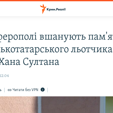
ферополі вшанують пам'я
ькотатарського льотчика
Хана Султана
12:04
ь
Читати без VPN